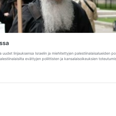
issa
udet linjauksensa Israelin ja miehitettyjen palestiinalaisalueiden poli
estiinalaisilta evättyjen poliittisten ja kansalaisoikeuksien toteutumi