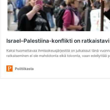
Israel–Palestiina-konflikti on ratkaistav
Kaksi huomattavaa ihmisoikeusjärjestöä on julkaissut tänä vuonna u
ratkaiseminen ei ole mahdotonta eikä toivonta, vaan edellyttää pal
Politiikasta