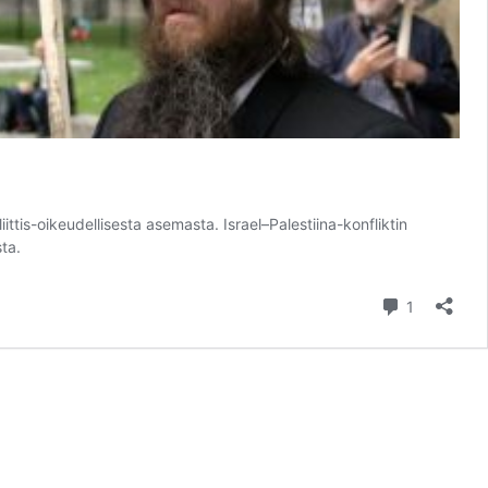
ittis-oikeudellisesta asemasta. Israel–Palestiina-konfliktin
sta.
kommentti
1