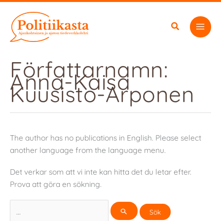
Hoppa
till
innehåll
Författarnamn:
Anna-Kaisa
Kuusisto-Arponen
The author has no publications in English. Please select
another language from the language menu.
Det verkar som att vi inte kan hitta det du letar efter.
Prova att göra en sökning.
Sök
efter: