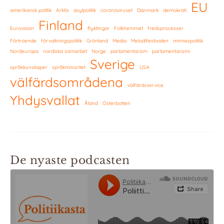
EU
amerikansk politik
Arktis
asylpolitik
coronaviruset
Danmark
demokrati
Finland
Eurovision
flyktingar
Folkhemmet
fredsprocesser
Förtroende
förvaltningspolitik
Grönland
Media
Melodifestivalen
minnespolitik
Nordeuropa
nordiska samarbet
Norge
parlamentarism
parlamentarismi
Sverige
språkkunskaper
språkminoritet
USA
välfärdsområdena
välfärdsservice
Yhdysvallat
Åland
Österbotten
De nyaste podcasten