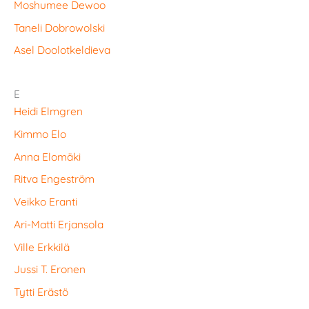
Moshumee Dewoo
Taneli Dobrowolski
Asel Doolotkeldieva
E
Heidi Elmgren
Kimmo Elo
Anna Elomäki
Ritva Engeström
Veikko Eranti
Ari-Matti Erjansola
Ville Erkkilä
Jussi T. Eronen
Tytti Erästö