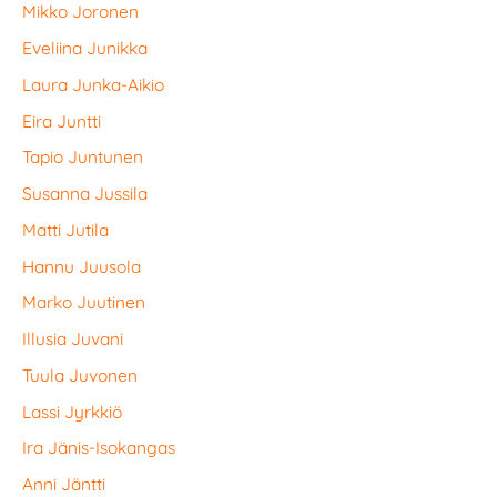
Mikko Joronen
Eveliina Junikka
Laura Junka-Aikio
Eira Juntti
Tapio Juntunen
Susanna Jussila
Matti Jutila
Hannu Juusola
Marko Juutinen
Illusia Juvani
Tuula Juvonen
Lassi Jyrkkiö
Ira Jänis-Isokangas
Anni Jäntti