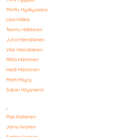
Minttu Hyökyvaara
Liisa Häikiö
Teemu Häkkinen
Juha Hämäläinen
Ville Hämäläinen
Riitta Hänninen
Heidi Härkönen
Matti Häyry
Sakari Höysniemi
I
Pasi Ihalainen
Jarno Iivonen
Santeri Iivonen