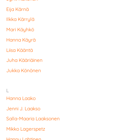
Eija Kärnä
Ilkka Kärrylä
Mari Käyhkö
Hanna Käyrä
Liisa Kääntä
Juha Kääriäinen
Jukka Könönen
L
Hanna Laako
Jenni J. Laakso
Salla-Maaria Laaksonen
Mikko Lagerspetz
Hannu Lahtinen