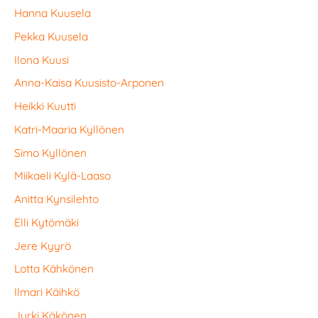
Hanna Kuusela
Pekka Kuusela
Ilona Kuusi
Anna-Kaisa Kuusisto-Arponen
Heikki Kuutti
Katri-Maaria Kyllönen
Simo Kyllönen
Miikaeli Kylä-Laaso
Anitta Kynsilehto
Elli Kytömäki
Jere Kyyrö
Lotta Kähkönen
Ilmari Käihkö
Jyrki Käkönen