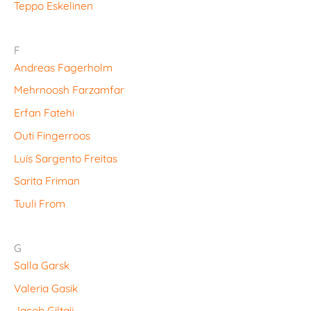
Teppo Eskelinen
F
Andreas Fagerholm
Mehrnoosh Farzamfar
Erfan Fatehi
Outi Fingerroos
Luís Sargento Freitas
Sarita Friman
Tuuli From
G
Salla Garsk
Valeria Gasik
Jacob Giltaij