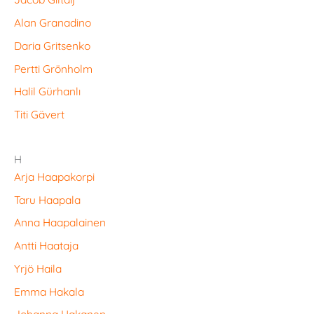
Alan Granadino
Daria Gritsenko
Pertti Grönholm
Halil Gürhanlı
Titi Gävert
H
Arja Haapakorpi
Taru Haapala
Anna Haapalainen
Antti Haataja
Yrjö Haila
Emma Hakala