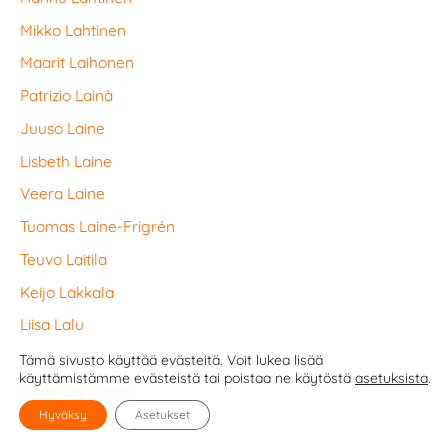
Mikko Lahtinen
Maarit Laihonen
Patrizio Lainà
Juuso Laine
Lisbeth Laine
Veera Laine
Tuomas Laine-Frigrén
Teuvo Laitila
Keijo Lakkala
Liisa Lalu
Emma Lamberg
Tämä sivusto käyttää evästeitä. Voit lukea lisää
käyttämistämme evästeistä tai poistaa ne käytöstä
asetuksista
.
Laura Lamberg
Hyväksy
Asetukset
Venla Lankinen