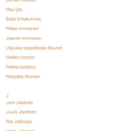
Miia Ijäs
Seija Ilmakunnas
Mikko Immanen
Jasmin Immonen
Ulpukka Isopahkala-Bouret
Veikko Isotalo
Pekka Isotalus
Marjatta Itkonen
J
Joni Jaakola
Juuni Jaatinen
Piia Jallinoja
Harri Jalonen