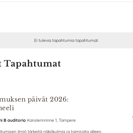
Ei tulevia tapahtumia tapahtumat.
t Tapahtumat
kimuksen päivät 2026:
neeli
ni B auditorio
Kanslerinrinne 1, Tampere
öitymisen ilmiö tärkeitä näkökulmia ja toimijoita alleen,