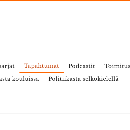
Tapahtumat
sarjat
Podcastit
Toimitu
kasta kouluissa
Politiikasta selkokielellä