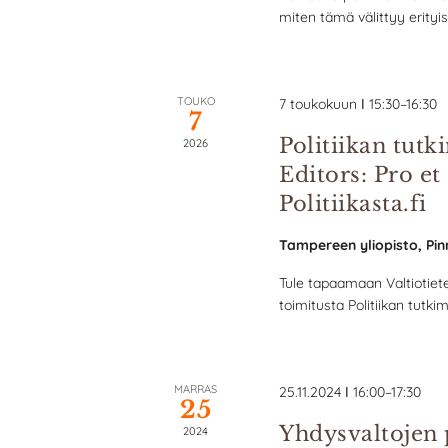
ä
miten tämä välittyy erityise
T
k
a
y
p
m
TOUKO
7 toukokuun ǀ 15:30
–
16:30
a
7
ä
h
Politiikan tut
2026
t
t
Editors: Pro et 
n
u
Politiikasta.fi
a
m
v
Tampereen yliopisto, Pin
a
i
t
Tule tapaamaan Valtiotiete
g
h
toimitusta Politiikan tutki
o
a
i
k
n
u
MARRAS
25.11.2024 ǀ 16:00
–
17:30
t
25
s
Yhdysvaltojen 
i
2024
a