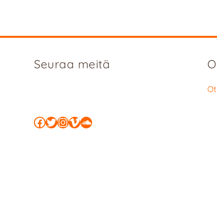
Seuraa meitä
O
Ot
Facebook
Twitter
Instagram
Vimeo
SoundCloud