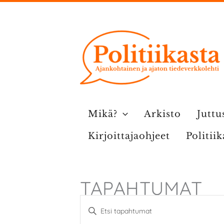
Siirry
sisältöön
Mikä?
Arkisto
Juttu
Kirjoittajaohjeet
Politii
TAPAHTUMAT
T
S
a
y