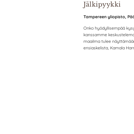
Jälkipyykki
n
a
Tampereen yliopisto, Pä
l
Onko hyödyllisempää kysyä,
l
kanssamme keskustelemaan
a
maailma tulee näyttämää
ensiaskelista, Kamala Har
.