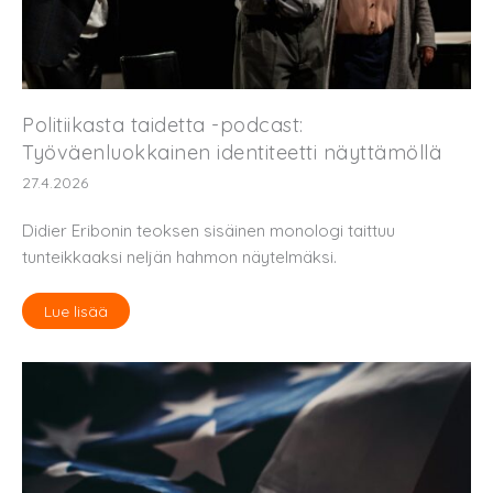
Politiikasta taidetta -podcast:
Työväenluokkainen identiteetti näyttämöllä
27.4.2026
Didier Eribonin teoksen sisäinen monologi taittuu
tunteikkaaksi neljän hahmon näytelmäksi.
Lue lisää