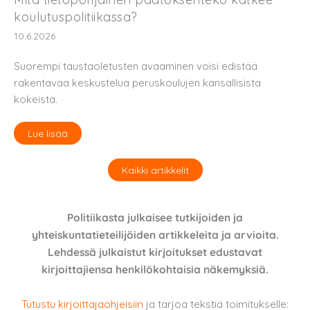
koulutuspolitiikassa?
10.6.2026
Suorempi taustaoletusten avaaminen voisi edistää
rakentavaa keskustelua peruskoulujen kansallisista
kokeista.
Lue lisää
Kaikki artikkelit
Politiikasta julkaisee tutkijoiden ja
yhteiskuntatieteilijöiden artikkeleita ja arvioita.
Lehdessä julkaistut kirjoitukset edustavat
kirjoittajiensa henkilökohtaisia näkemyksiä.
Tutustu kirjoittajaohjeisiin
ja tarjoa tekstiä toimitukselle: