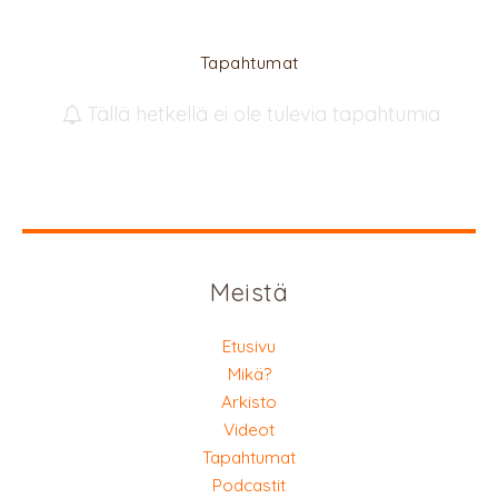
Tapahtumat
Tällä hetkellä ei ole tulevia tapahtumia
Meistä
Etusivu
Mikä?
Arkisto
Videot
Tapahtumat
Podcastit