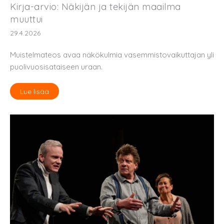
Kirja-arvio: Näkijän ja tekijän maailma
muuttui
29.4.2026
Muistelmateos avaa näkökulmia vasemmistovaikuttajan yli
puolivuosisataiseen uraan.
Lue lisää