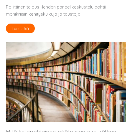
Poliittinen talous -lehden paneelikeskustelu pohtii
monikriisin kehityskulkuja ja taustoja.
Lue lisää
Mitä tietopohjainen päätöksenteko kätkee