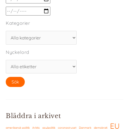
Kategorier
Nyckelord
Bläddra i arkivet
EU
amerikansk politik
Arktis
asylpolitik
coronaviruset
Danmark
demokrati