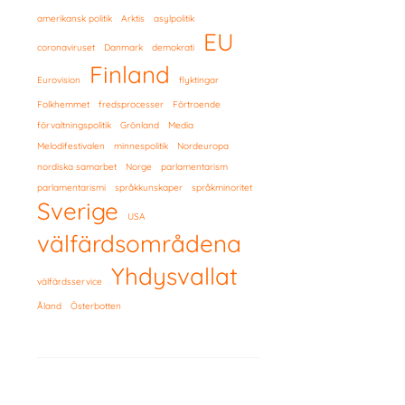
amerikansk politik
Arktis
asylpolitik
EU
coronaviruset
Danmark
demokrati
Finland
Eurovision
flyktingar
Folkhemmet
fredsprocesser
Förtroende
förvaltningspolitik
Grönland
Media
Melodifestivalen
minnespolitik
Nordeuropa
nordiska samarbet
Norge
parlamentarism
parlamentarismi
språkkunskaper
språkminoritet
Sverige
USA
välfärdsområdena
Yhdysvallat
välfärdsservice
Åland
Österbotten