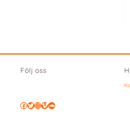
Följ oss
H
Ko
Facebook
Twitter
Instagram
Vimeo
SoundCloud