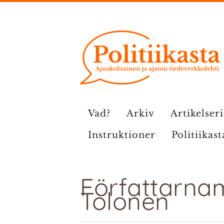
Hoppa
till
innehåll
Vad?
Arkiv
Artikelser
Instruktioner
Politiikast
Författarnam
Tolonen