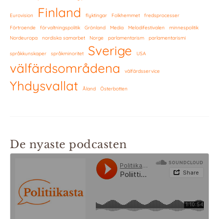
Finland
Eurovision
flyktingar
Folkhemmet
fredsprocesser
Förtroende
förvaltningspolitik
Grönland
Media
Melodifestivalen
minnespolitik
Nordeuropa
nordiska samarbet
Norge
parlamentarism
parlamentarismi
Sverige
språkkunskaper
språkminoritet
USA
välfärdsområdena
välfärdsservice
Yhdysvallat
Åland
Österbotten
De nyaste podcasten