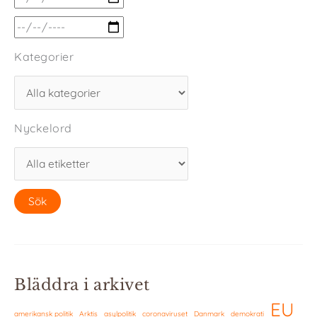
Kategorier
Nyckelord
Bläddra i arkivet
EU
amerikansk politik
Arktis
asylpolitik
coronaviruset
Danmark
demokrati