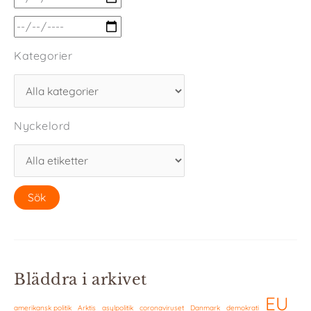
Kategorier
Nyckelord
Bläddra i arkivet
EU
amerikansk politik
Arktis
asylpolitik
coronaviruset
Danmark
demokrati