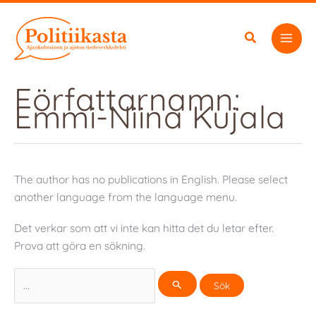
Hoppa
till
innehåll
Författarnamn:
Emmi-Niina Kujala
The author has no publications in English. Please select
another language from the language menu.
Det verkar som att vi inte kan hitta det du letar efter.
Prova att göra en sökning.
Sök
efter: