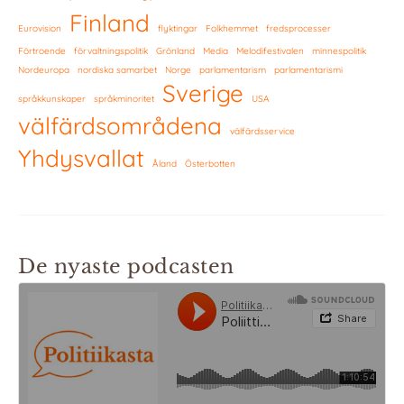
Finland
Eurovision
flyktingar
Folkhemmet
fredsprocesser
Förtroende
förvaltningspolitik
Grönland
Media
Melodifestivalen
minnespolitik
Nordeuropa
nordiska samarbet
Norge
parlamentarism
parlamentarismi
Sverige
språkkunskaper
språkminoritet
USA
välfärdsområdena
välfärdsservice
Yhdysvallat
Åland
Österbotten
De nyaste podcasten