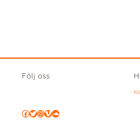
Följ oss
H
Ko
Facebook
Twitter
Instagram
Vimeo
SoundCloud