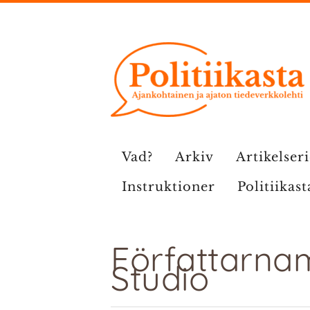
Hoppa
till
innehåll
Vad?
Arkiv
Artikelser
Instruktioner
Politiikast
Författarna
Studio