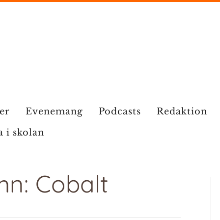
ier
Evenemang
Podcasts
Redaktion
a i skolan
mn: Cobalt