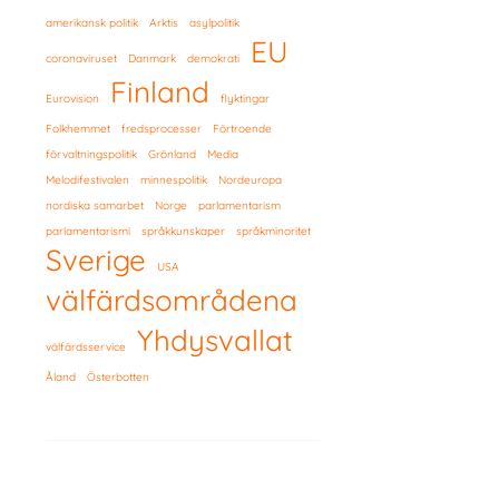
amerikansk politik
Arktis
asylpolitik
EU
coronaviruset
Danmark
demokrati
Finland
Eurovision
flyktingar
Folkhemmet
fredsprocesser
Förtroende
förvaltningspolitik
Grönland
Media
Melodifestivalen
minnespolitik
Nordeuropa
nordiska samarbet
Norge
parlamentarism
parlamentarismi
språkkunskaper
språkminoritet
Sverige
USA
välfärdsområdena
Yhdysvallat
välfärdsservice
Åland
Österbotten