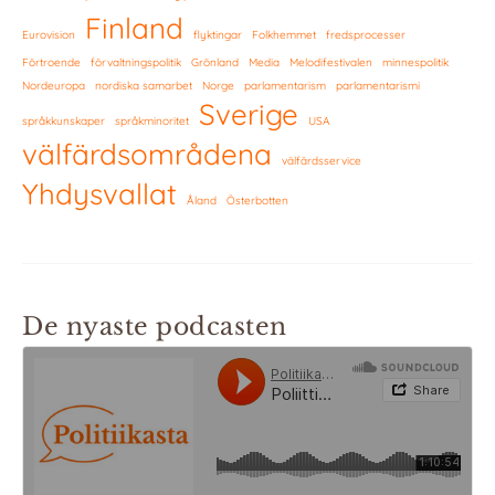
Finland
Eurovision
flyktingar
Folkhemmet
fredsprocesser
Förtroende
förvaltningspolitik
Grönland
Media
Melodifestivalen
minnespolitik
Nordeuropa
nordiska samarbet
Norge
parlamentarism
parlamentarismi
Sverige
språkkunskaper
språkminoritet
USA
välfärdsområdena
välfärdsservice
Yhdysvallat
Åland
Österbotten
De nyaste podcasten