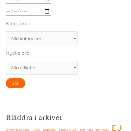
Kategorier
Nyckelord
Bläddra i arkivet
EU
amerikansk politik
Arktis
asylpolitik
coronaviruset
Danmark
demokrati