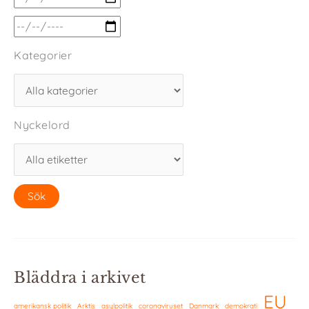
Kategorier
Nyckelord
Bläddra i arkivet
EU
amerikansk politik
Arktis
asylpolitik
coronaviruset
Danmark
demokrati