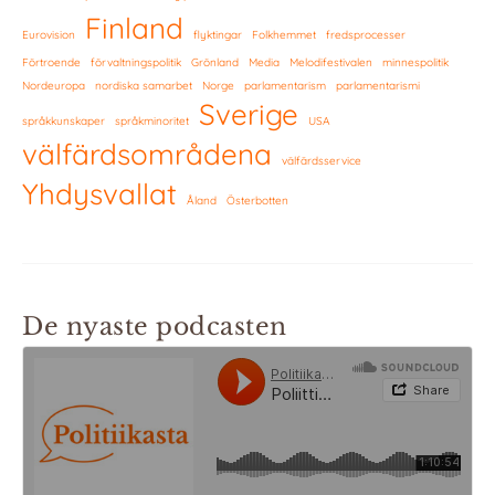
Finland
Eurovision
flyktingar
Folkhemmet
fredsprocesser
Förtroende
förvaltningspolitik
Grönland
Media
Melodifestivalen
minnespolitik
Nordeuropa
nordiska samarbet
Norge
parlamentarism
parlamentarismi
Sverige
språkkunskaper
språkminoritet
USA
välfärdsområdena
välfärdsservice
Yhdysvallat
Åland
Österbotten
De nyaste podcasten