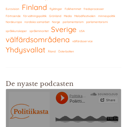
Finland
Eurovision
flyktingar
Folkhemmet
fredsprocesser
Förtroende
förvaltningspolitik
Grönland
Media
Melodifestivalen
minnespolitik
Nordeuropa
nordiska samarbet
Norge
parlamentarism
parlamentarismi
Sverige
språkkunskaper
språkminoritet
USA
välfärdsområdena
välfärdsservice
Yhdysvallat
Åland
Österbotten
De nyaste podcasten