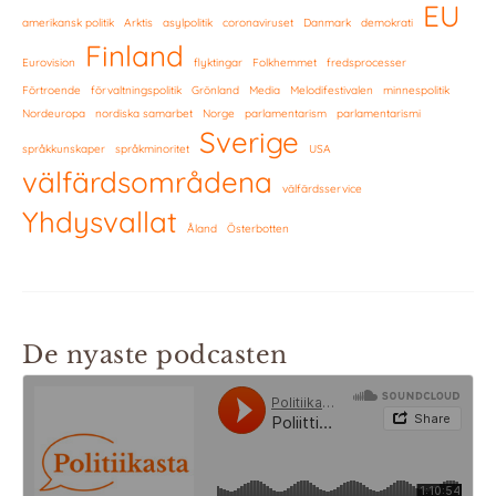
EU
amerikansk politik
Arktis
asylpolitik
coronaviruset
Danmark
demokrati
Finland
Eurovision
flyktingar
Folkhemmet
fredsprocesser
Förtroende
förvaltningspolitik
Grönland
Media
Melodifestivalen
minnespolitik
Nordeuropa
nordiska samarbet
Norge
parlamentarism
parlamentarismi
Sverige
språkkunskaper
språkminoritet
USA
välfärdsområdena
välfärdsservice
Yhdysvallat
Åland
Österbotten
De nyaste podcasten