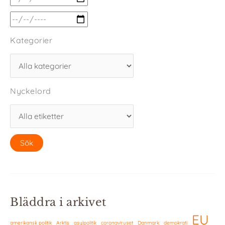
Kategorier
Nyckelord
Bläddra i arkivet
EU
amerikansk politik
Arktis
asylpolitik
coronaviruset
Danmark
demokrati