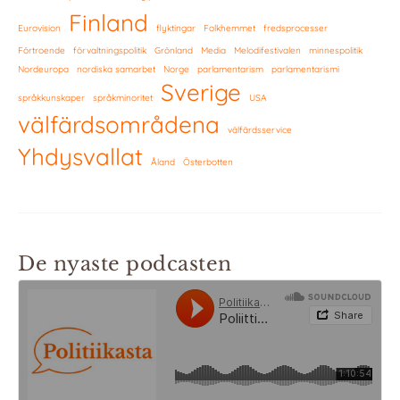
Finland
Eurovision
flyktingar
Folkhemmet
fredsprocesser
Förtroende
förvaltningspolitik
Grönland
Media
Melodifestivalen
minnespolitik
Nordeuropa
nordiska samarbet
Norge
parlamentarism
parlamentarismi
Sverige
språkkunskaper
språkminoritet
USA
välfärdsområdena
välfärdsservice
Yhdysvallat
Åland
Österbotten
De nyaste podcasten