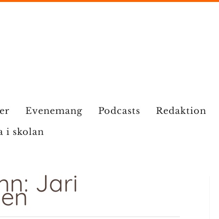
ier
Evenemang
Podcasts
Redaktion
a i skolan
n: Jari
nen