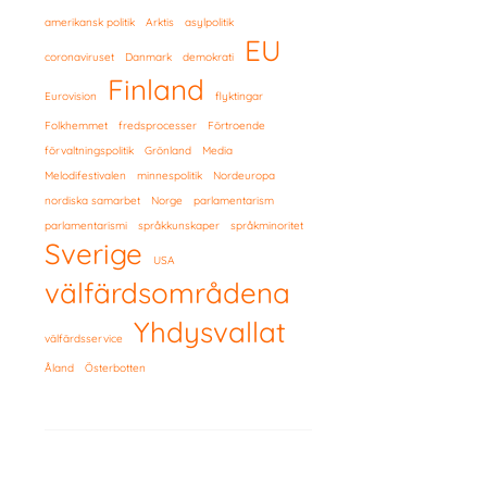
amerikansk politik
Arktis
asylpolitik
EU
coronaviruset
Danmark
demokrati
Finland
Eurovision
flyktingar
Folkhemmet
fredsprocesser
Förtroende
förvaltningspolitik
Grönland
Media
Melodifestivalen
minnespolitik
Nordeuropa
nordiska samarbet
Norge
parlamentarism
parlamentarismi
språkkunskaper
språkminoritet
Sverige
USA
välfärdsområdena
Yhdysvallat
välfärdsservice
Åland
Österbotten