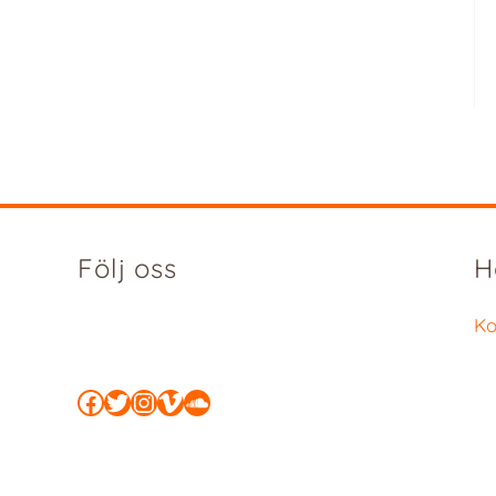
Följ oss
H
Ko
Facebook
Twitter
Instagram
Vimeo
SoundCloud