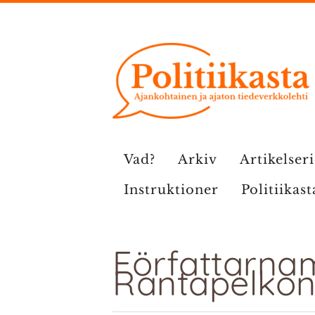
Hoppa
till
innehåll
Vad?
Arkiv
Artikelser
Instruktioner
Politiikast
Författarnam
Rantapelko