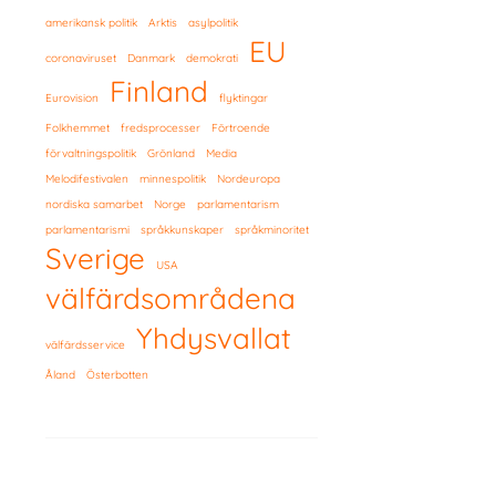
amerikansk politik
Arktis
asylpolitik
EU
coronaviruset
Danmark
demokrati
Finland
Eurovision
flyktingar
Folkhemmet
fredsprocesser
Förtroende
förvaltningspolitik
Grönland
Media
Melodifestivalen
minnespolitik
Nordeuropa
nordiska samarbet
Norge
parlamentarism
parlamentarismi
språkkunskaper
språkminoritet
Sverige
USA
välfärdsområdena
Yhdysvallat
välfärdsservice
Åland
Österbotten