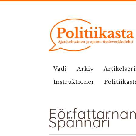
Hoppa
till
innehåll
Vad?
Arkiv
Artikelser
Instruktioner
Politiikast
Författarna
Spännäri