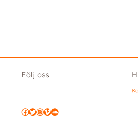
Följ oss
H
Ko
Facebook
Twitter
Instagram
Vimeo
SoundCloud