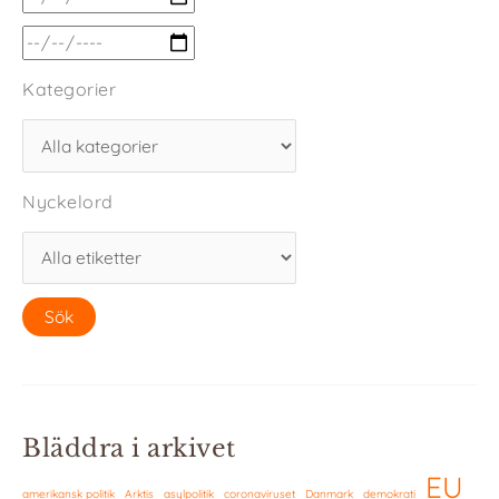
Kategorier
Nyckelord
Bläddra i arkivet
EU
amerikansk politik
Arktis
asylpolitik
coronaviruset
Danmark
demokrati