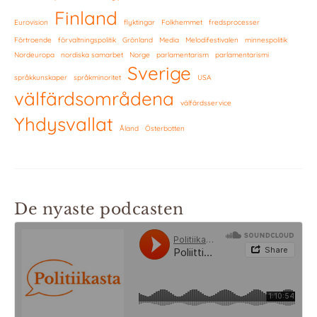
Finland
Eurovision
flyktingar
Folkhemmet
fredsprocesser
Förtroende
förvaltningspolitik
Grönland
Media
Melodifestivalen
minnespolitik
Nordeuropa
nordiska samarbet
Norge
parlamentarism
parlamentarismi
Sverige
språkkunskaper
språkminoritet
USA
välfärdsområdena
välfärdsservice
Yhdysvallat
Åland
Österbotten
De nyaste podcasten