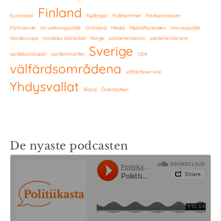
Finland
Eurovision
flyktingar
Folkhemmet
fredsprocesser
Förtroende
förvaltningspolitik
Grönland
Media
Melodifestivalen
minnespolitik
Nordeuropa
nordiska samarbet
Norge
parlamentarism
parlamentarismi
Sverige
språkkunskaper
språkminoritet
USA
välfärdsområdena
välfärdsservice
Yhdysvallat
Åland
Österbotten
De nyaste podcasten