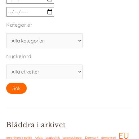
Kategorier
Nyckelord
Bläddra i arkivet
EU
amerikansk politik
Arktis
asylpolitik
coronaviruset
Danmark
demokrati