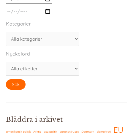
Kategorier
Nyckelord
Bläddra i arkivet
EU
amerikansk politik
Arktis
asylpolitik
coronaviruset
Danmark
demokrati