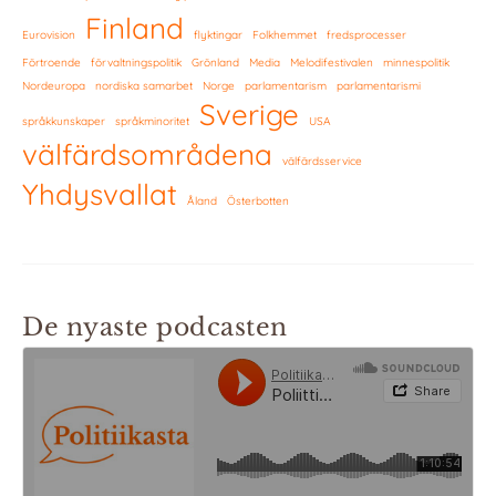
Finland
Eurovision
flyktingar
Folkhemmet
fredsprocesser
Förtroende
förvaltningspolitik
Grönland
Media
Melodifestivalen
minnespolitik
Nordeuropa
nordiska samarbet
Norge
parlamentarism
parlamentarismi
Sverige
språkkunskaper
språkminoritet
USA
välfärdsområdena
välfärdsservice
Yhdysvallat
Åland
Österbotten
De nyaste podcasten