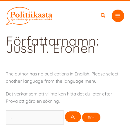
Hoppa
till
innehåll
Författarnamn:
Jussi T. Eronen
The author has no publications in English. Please select
another language from the language menu.
Det verkar som att vi inte kan hitta det du letar efter.
Prova att göra en sökning.
Sök
efter: