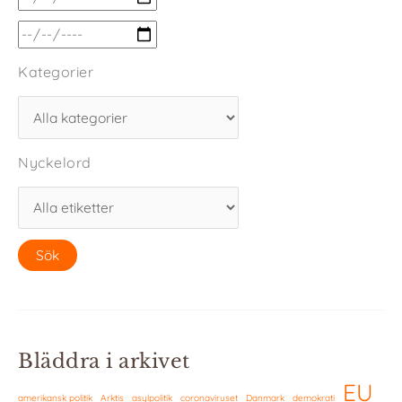
Kategorier
Nyckelord
Bläddra i arkivet
EU
amerikansk politik
Arktis
asylpolitik
coronaviruset
Danmark
demokrati