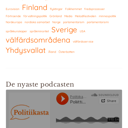
Finland
Eurovision
flyktingar
Folkhemmet
fredsprocesser
Förtroende
förvaltningspolitik
Grönland
Media
Melodifestivalen
minnespolitik
Nordeuropa
nordiska samarbet
Norge
parlamentarism
parlamentarismi
Sverige
språkkunskaper
språkminoritet
USA
välfärdsområdena
välfärdsservice
Yhdysvallat
Åland
Österbotten
De nyaste podcasten