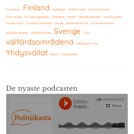
Finland
Eurovision
flyktingar
Folkhemmet
fredsprocesser
Förtroende
förvaltningspolitik
Grönland
Media
Melodifestivalen
minnespolitik
Nordeuropa
nordiska samarbet
Norge
parlamentarism
parlamentarismi
Sverige
språkkunskaper
språkminoritet
USA
välfärdsområdena
välfärdsservice
Yhdysvallat
Åland
Österbotten
De nyaste podcasten