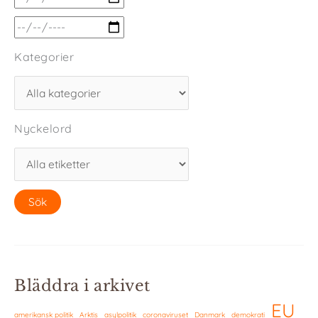
Kategorier
Nyckelord
Bläddra i arkivet
EU
amerikansk politik
Arktis
asylpolitik
coronaviruset
Danmark
demokrati