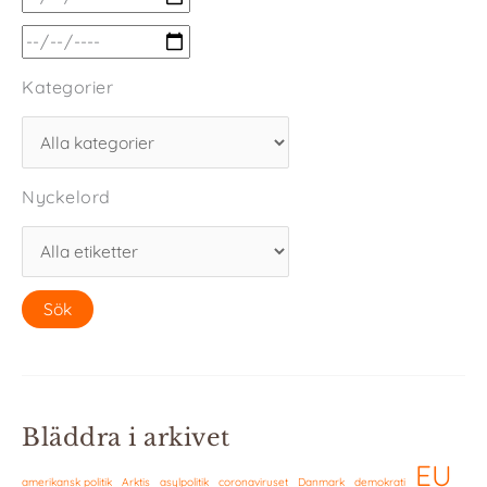
Kategorier
Nyckelord
Bläddra i arkivet
EU
amerikansk politik
Arktis
asylpolitik
coronaviruset
Danmark
demokrati