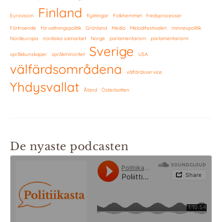
Finland
Eurovision
flyktingar
Folkhemmet
fredsprocesser
Förtroende
förvaltningspolitik
Grönland
Media
Melodifestivalen
minnespolitik
Nordeuropa
nordiska samarbet
Norge
parlamentarism
parlamentarismi
Sverige
språkkunskaper
språkminoritet
USA
välfärdsområdena
välfärdsservice
Yhdysvallat
Åland
Österbotten
De nyaste podcasten