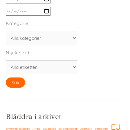
Kategorier
Nyckelord
Bläddra i arkivet
EU
amerikansk politik
Arktis
asylpolitik
coronaviruset
Danmark
demokrati