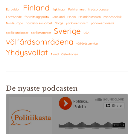
Finland
Eurovision
flyktingar
Folkhemmet
fredsprocesser
Förtroende
förvaltningspolitik
Grönland
Media
Melodifestivalen
minnespolitik
Nordeuropa
nordiska samarbet
Norge
parlamentarism
parlamentarismi
Sverige
språkkunskaper
språkminoritet
USA
välfärdsområdena
välfärdsservice
Yhdysvallat
Åland
Österbotten
De nyaste podcasten