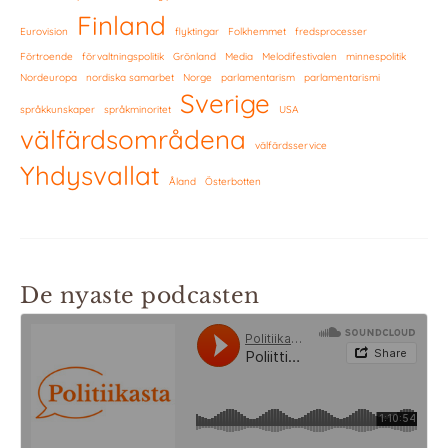
Finland
Eurovision
flyktingar
Folkhemmet
fredsprocesser
Förtroende
förvaltningspolitik
Grönland
Media
Melodifestivalen
minnespolitik
Nordeuropa
nordiska samarbet
Norge
parlamentarism
parlamentarismi
Sverige
språkkunskaper
språkminoritet
USA
välfärdsområdena
välfärdsservice
Yhdysvallat
Åland
Österbotten
De nyaste podcasten