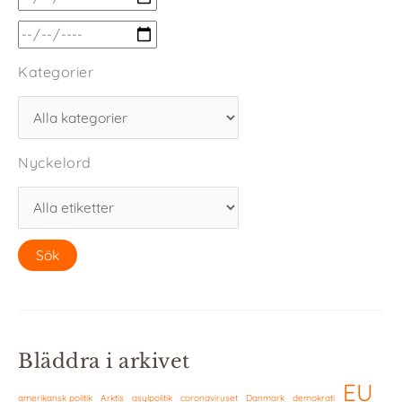
Kategorier
Nyckelord
Bläddra i arkivet
EU
amerikansk politik
Arktis
asylpolitik
coronaviruset
Danmark
demokrati