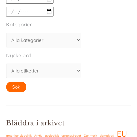
Kategorier
Nyckelord
Bläddra i arkivet
EU
amerikansk politik
Arktis
asylpolitik
coronaviruset
Danmark
demokrati