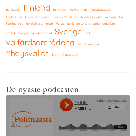
Finland
Eurovision
flyktingar
Folkhemmet
fredsprocesser
Förtroende
förvaltningspolitik
Grönland
Media
Melodifestivalen
minnespolitik
Nordeuropa
nordiska samarbet
Norge
parlamentarism
parlamentarismi
Sverige
språkkunskaper
språkminoritet
USA
välfärdsområdena
välfärdsservice
Yhdysvallat
Åland
Österbotten
De nyaste podcasten