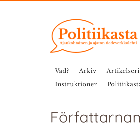
Hoppa
till
innehåll
Vad?
Arkiv
Artikelser
Instruktioner
Politiikast
Författarnam