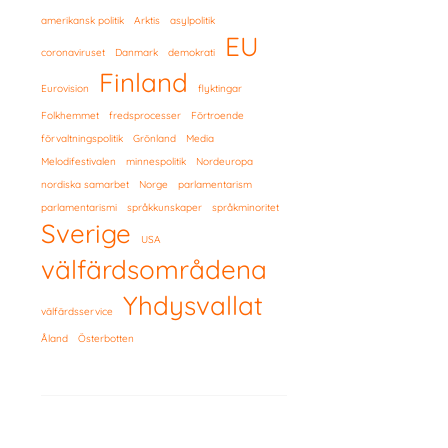
amerikansk politik
Arktis
asylpolitik
EU
coronaviruset
Danmark
demokrati
Finland
Eurovision
flyktingar
Folkhemmet
fredsprocesser
Förtroende
förvaltningspolitik
Grönland
Media
Melodifestivalen
minnespolitik
Nordeuropa
nordiska samarbet
Norge
parlamentarism
parlamentarismi
språkkunskaper
språkminoritet
Sverige
USA
välfärdsområdena
Yhdysvallat
välfärdsservice
Åland
Österbotten