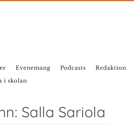
ier
Evenemang
Podcasts
Redaktion
a i skolan
n: Salla Sariola