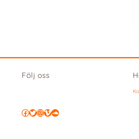
Följ oss
H
Ko
Facebook
Twitter
Instagram
Vimeo
SoundCloud