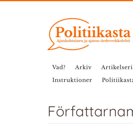
Hoppa
till
innehåll
Vad?
Arkiv
Artikelser
Instruktioner
Politiikast
Författarna