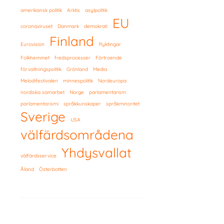
amerikansk politik
Arktis
asylpolitik
EU
coronaviruset
Danmark
demokrati
Finland
Eurovision
flyktingar
Folkhemmet
fredsprocesser
Förtroende
förvaltningspolitik
Grönland
Media
Melodifestivalen
minnespolitik
Nordeuropa
nordiska samarbet
Norge
parlamentarism
parlamentarismi
språkkunskaper
språkminoritet
Sverige
USA
välfärdsområdena
Yhdysvallat
välfärdsservice
Åland
Österbotten