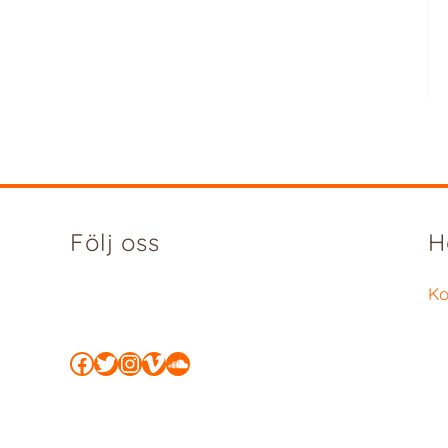
Följ oss
H
Ko
Facebook
Twitter
Instagram
Vimeo
SoundCloud