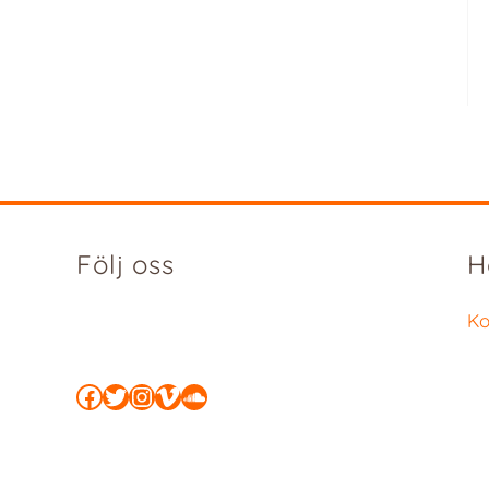
Följ oss
H
Ko
Facebook
Twitter
Instagram
Vimeo
SoundCloud