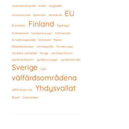
amerikansk politik
Arktis
asylpolitik
EU
coronaviruset
Danmark
demokrati
Finland
Eurovision
flyktingar
Folkhemmet
fredsprocesser
Förtroende
förvaltningspolitik
Grönland
Media
Melodifestivalen
minnespolitik
Nordeuropa
nordiska samarbet
Norge
parlamentarism
parlamentarismi
språkkunskaper
språkminoritet
Sverige
USA
välfärdsområdena
Yhdysvallat
välfärdsservice
Åland
Österbotten