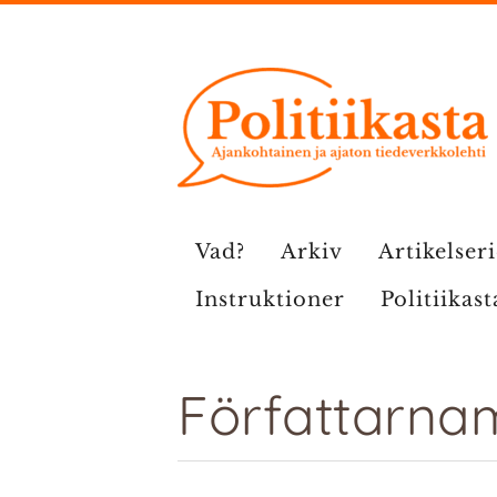
Hoppa
till
innehåll
Vad?
Arkiv
Artikelser
Instruktioner
Politiikast
Författarna