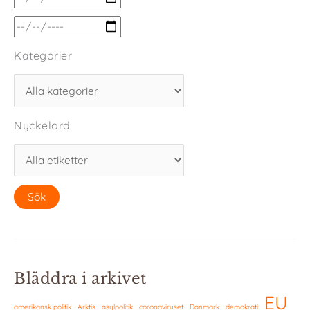
Kategorier
Nyckelord
Bläddra i arkivet
EU
amerikansk politik
Arktis
asylpolitik
coronaviruset
Danmark
demokrati