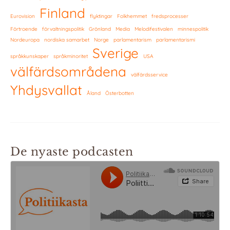
Finland
Eurovision
flyktingar
Folkhemmet
fredsprocesser
Förtroende
förvaltningspolitik
Grönland
Media
Melodifestivalen
minnespolitik
Nordeuropa
nordiska samarbet
Norge
parlamentarism
parlamentarismi
Sverige
språkkunskaper
språkminoritet
USA
välfärdsområdena
välfärdsservice
Yhdysvallat
Åland
Österbotten
De nyaste podcasten