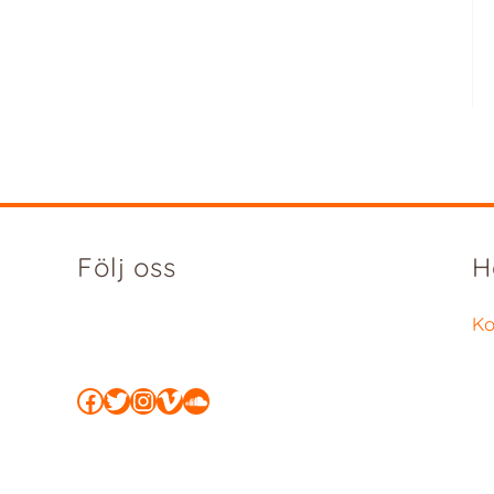
Följ oss
H
Ko
Facebook
Twitter
Instagram
Vimeo
SoundCloud