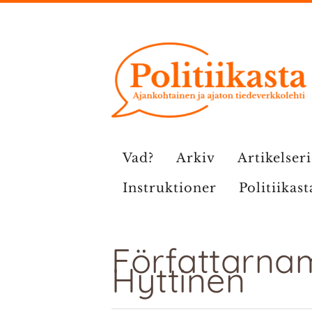
Hoppa
till
innehåll
Vad?
Arkiv
Artikelser
Instruktioner
Politiikast
Författarna
Hyttinen