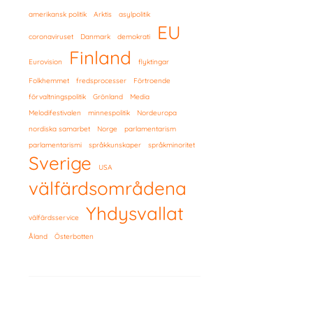
amerikansk politik
Arktis
asylpolitik
EU
coronaviruset
Danmark
demokrati
Finland
Eurovision
flyktingar
Folkhemmet
fredsprocesser
Förtroende
förvaltningspolitik
Grönland
Media
Melodifestivalen
minnespolitik
Nordeuropa
nordiska samarbet
Norge
parlamentarism
parlamentarismi
språkkunskaper
språkminoritet
Sverige
USA
välfärdsområdena
Yhdysvallat
välfärdsservice
Åland
Österbotten