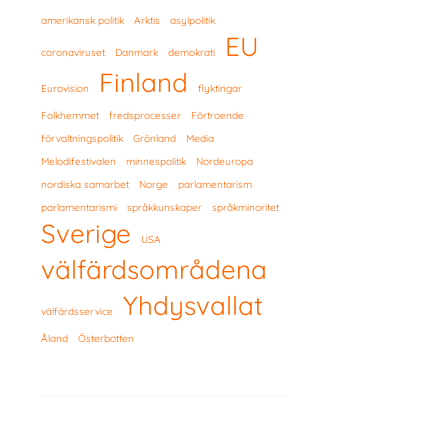
amerikansk politik
Arktis
asylpolitik
EU
coronaviruset
Danmark
demokrati
Finland
Eurovision
flyktingar
Folkhemmet
fredsprocesser
Förtroende
förvaltningspolitik
Grönland
Media
Melodifestivalen
minnespolitik
Nordeuropa
nordiska samarbet
Norge
parlamentarism
parlamentarismi
språkkunskaper
språkminoritet
Sverige
USA
välfärdsområdena
Yhdysvallat
välfärdsservice
Åland
Österbotten