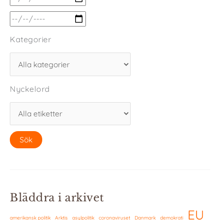
Kategorier
Nyckelord
Bläddra i arkivet
EU
amerikansk politik
Arktis
asylpolitik
coronaviruset
Danmark
demokrati