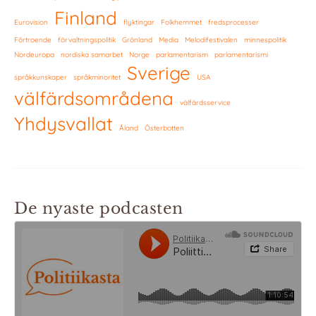
Finland
Eurovision
flyktingar
Folkhemmet
fredsprocesser
Förtroende
förvaltningspolitik
Grönland
Media
Melodifestivalen
minnespolitik
Nordeuropa
nordiska samarbet
Norge
parlamentarism
parlamentarismi
Sverige
språkkunskaper
språkminoritet
USA
välfärdsområdena
välfärdsservice
Yhdysvallat
Åland
Österbotten
De nyaste podcasten