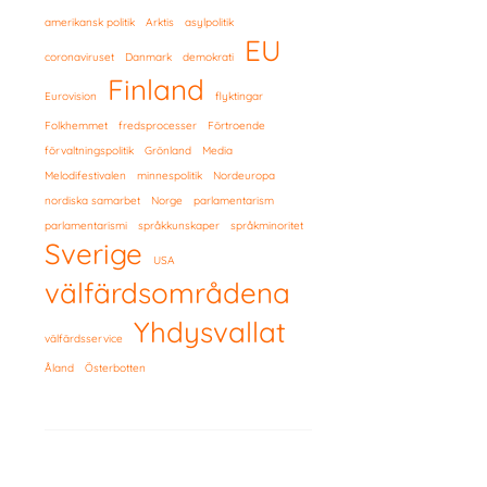
amerikansk politik
Arktis
asylpolitik
EU
coronaviruset
Danmark
demokrati
Finland
Eurovision
flyktingar
Folkhemmet
fredsprocesser
Förtroende
förvaltningspolitik
Grönland
Media
Melodifestivalen
minnespolitik
Nordeuropa
nordiska samarbet
Norge
parlamentarism
parlamentarismi
språkkunskaper
språkminoritet
Sverige
USA
välfärdsområdena
Yhdysvallat
välfärdsservice
Åland
Österbotten