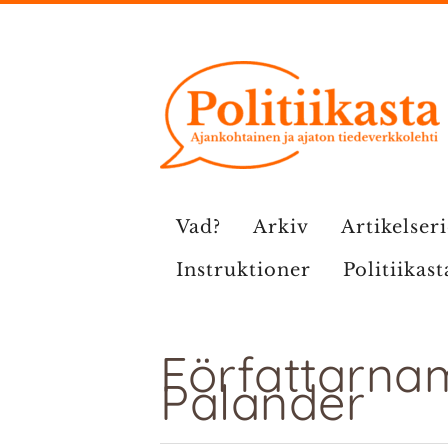
Hoppa
till
innehåll
Vad?
Arkiv
Artikelser
Instruktioner
Politiikast
Författarna
Palander