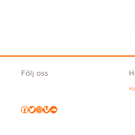
Följ oss
H
Ko
Facebook
Twitter
Instagram
Vimeo
SoundCloud