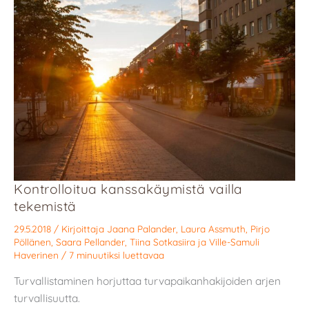
Kontrolloitua kanssakäymistä vailla
tekemistä
29.5.2018
/ Kirjoittaja
Jaana Palander
,
Laura Assmuth
,
Pirjo
Pöllänen
,
Saara Pellander
,
Tiina Sotkasiira
ja
Ville-Samuli
Haverinen
/
7 minuutiksi luettavaa
Turvallistaminen horjuttaa turvapaikanhakijoiden arjen
turvallisuutta.