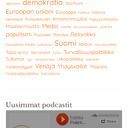
demokratia
DocPoint
Aktivismi
Euroopan unioni
Eurooppa
Historia
hallitus
ilmastonmuutos
Ihmisoikeudet
Kysy politiikasta
Identiteetti
Media
Maahanmuutto
nuoret
podcast
Perussuomalaiset
populismi
Retoriikka
Ranska
Puolueet
Suomi
talous
Sosiaalinen media
sukupuoli
talouspolitiikka
Turvallisuuspolitiikka
Tasa-arvo
Terrorismi
Turkki
Tutkimus
Ulkopolitiikka
Uskonto
työ
Ukrainan kriisi
Venäjä
Yhdysvallat
Yliopisto
Vaalianalyysit
Ympäristöpolitiikka
Äärioikeisto
Uusimmat podcastit