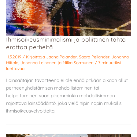
Ihmisoikeusminimalismi ja poliittinen tahto
erottaa perheitä
11.3.2019
/ Kirjoittaja
Jaana Palander
,
Saara Pellander
,
Johanna
Hiitola
,
Johanna Leinonen
ja
Milka Sormunen
/
7 minuutiksi
luettavaa
Lainsäätäjän tavoitteena ei ole enää pitkään aikaan ollut
perheenyhdistämisen mahdollistaminen tai
helpottaminen vaan pikemminkin mahdollisimman
rajoittava lainsäädäntö, joka vielä nipin napin mukailisi
ihmisoikeusvelvoitteita.