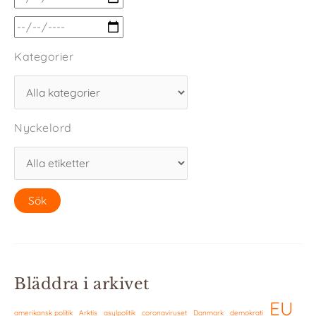
Kategorier
Nyckelord
Bläddra i arkivet
EU
amerikansk politik
Arktis
asylpolitik
coronaviruset
Danmark
demokrati