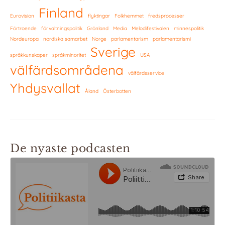
Finland
Eurovision
flyktingar
Folkhemmet
fredsprocesser
Förtroende
förvaltningspolitik
Grönland
Media
Melodifestivalen
minnespolitik
Nordeuropa
nordiska samarbet
Norge
parlamentarism
parlamentarismi
Sverige
språkkunskaper
språkminoritet
USA
välfärdsområdena
välfärdsservice
Yhdysvallat
Åland
Österbotten
De nyaste podcasten