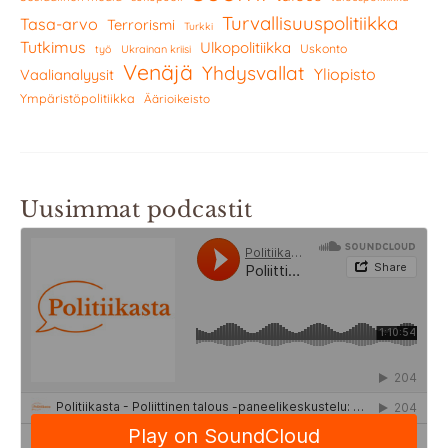
Turvallisuuspolitiikka
Tasa-arvo
Terrorismi
Turkki
Tutkimus
Ulkopolitiikka
Uskonto
työ
Ukrainan kriisi
Venäjä
Yhdysvallat
Yliopisto
Vaalianalyysit
Ympäristöpolitiikka
Äärioikeisto
Uusimmat podcastit