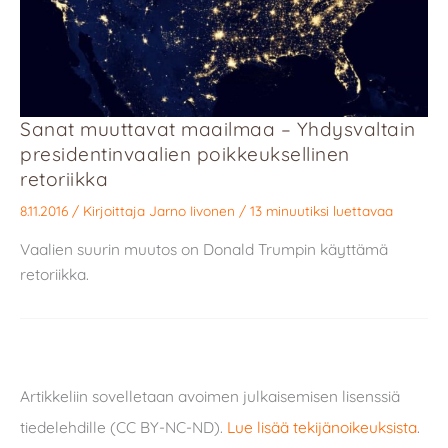
Sanat muuttavat maailmaa – Yhdysvaltain
presidentinvaalien poikkeuksellinen
retoriikka
8.11.2016
/ Kirjoittaja
Jarno Iivonen
/
13 minuutiksi luettavaa
Vaalien suurin muutos on Donald Trumpin käyttämä
retoriikka.
Artikkeliin sovelletaan avoimen julkaisemisen lisenssiä
tiedelehdille (CC BY-NC-ND).
Lue lisää tekijänoikeuksista
.