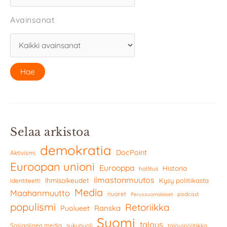
Avainsanat
Selaa arkistoa
demokratia
DocPoint
Aktivismi
Euroopan unioni
Eurooppa
Historia
hallitus
ilmastonmuutos
Ihmisoikeudet
Kysy politiikasta
Identiteetti
Media
Maahanmuutto
nuoret
podcast
Perussuomalaiset
populismi
Retoriikka
Ranska
Puolueet
Suomi
talous
Sosiaalinen media
sukupuoli
talouspolitiikka