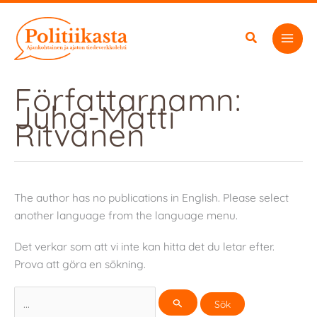
Hoppa
till
innehåll
Författarnamn:
Juha-Matti
Ritvanen
The author has no publications in English. Please select
another language from the language menu.
Det verkar som att vi inte kan hitta det du letar efter.
Prova att göra en sökning.
Sök
efter: