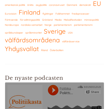
EU
amerikansk politik
Arktis
asylpolitik
coronaviruset
Danmark
demokrati
Finland
Eurovision
flyktingar
Folkhemmet
fredsprocesser
Förtroende
förvaltningspolitik
Grönland
Media
Melodifestivalen
minnespolitik
Nordeuropa
nordiska samarbet
Norge
parlamentarism
parlamentarismi
Sverige
språkkunskaper
språkminoritet
USA
välfärdsområdena
välfärdsservice
Yhdysvallat
Åland
Österbotten
De nyaste podcasten