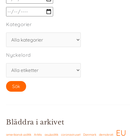
Kategorier
Nyckelord
Bläddra i arkivet
EU
amerikansk politik
Arktis
asylpolitik
coronaviruset
Danmark
demokrati