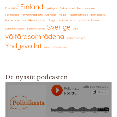
Finland
Eurovision
flyktingar
Folkhemmet
fredsprocesser
Förtroende
förvaltningspolitik
Grönland
Media
Melodifestivalen
minnespolitik
Nordeuropa
nordiska samarbet
Norge
parlamentarism
parlamentarismi
Sverige
språkkunskaper
språkminoritet
USA
välfärdsområdena
välfärdsservice
Yhdysvallat
Åland
Österbotten
De nyaste podcasten