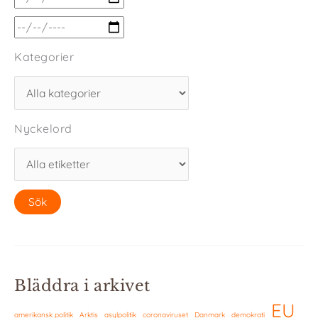
Kategorier
Nyckelord
Bläddra i arkivet
EU
amerikansk politik
Arktis
asylpolitik
coronaviruset
Danmark
demokrati