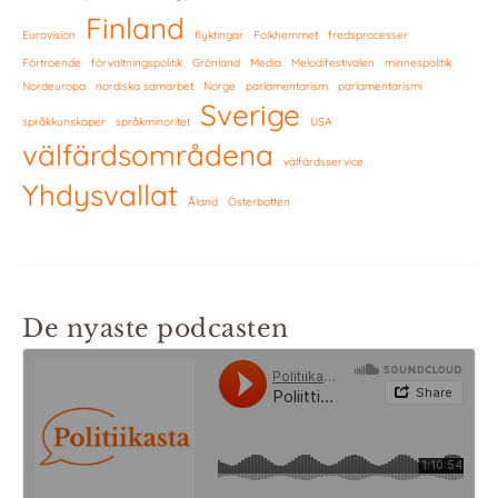
Finland
Eurovision
flyktingar
Folkhemmet
fredsprocesser
Förtroende
förvaltningspolitik
Grönland
Media
Melodifestivalen
minnespolitik
Nordeuropa
nordiska samarbet
Norge
parlamentarism
parlamentarismi
Sverige
språkkunskaper
språkminoritet
USA
välfärdsområdena
välfärdsservice
Yhdysvallat
Åland
Österbotten
De nyaste podcasten