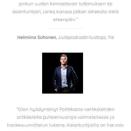
jonkun uuden kiinnostavan tutkimuksen tai
asiantuntijan, jonka kanssa jatkan aiheesta vielä
eteenpäin.”
Helmiina Suhonen
,
Uutispodcastin
tuottaja, Yle
”Olen hyödyntänyt Politiikasta-verkkolehden
artikkeleita puheenvuoroja valmistellessa ja
hankesuunnittelun tukena. Asiantuntijoilla on harvoin