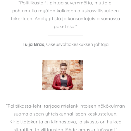
”Politiikasta.fi, pintaa syvemmältä, mutta ei
pohjamutia myöten kaikkeen aluskasvillisuuteen
takertuen. Analyyttistä ja kansantajuista samassa
paketissa.”
Tuija Brax
, Oikeusvaltiokeskuksen johtaja
”Politiikasta-lehti tarjoaa mielenkiintoisen näkökulman
suomalaiseen yhteiskunnalliseen keskusteluun.
Kirjoittajakunta on kiinnostava, ja sivusto on huikea
sitaattien ja viittausten lähde omassa työssäni.”