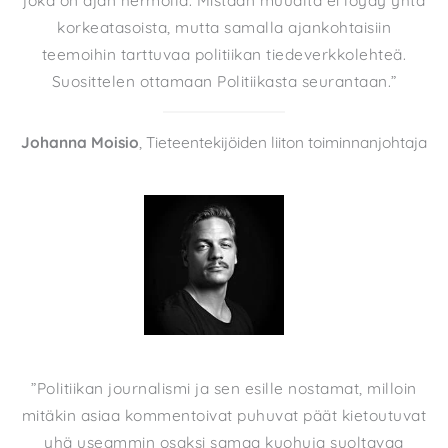
joka on ajan hermolla. Mistään muualta ei löydy yhtä
korkeatasoista, mutta samalla ajankohtaisiin
teemoihin tarttuvaa politiikan tiedeverkkolehteä.
Suosittelen ottamaan Politiikasta seurantaan.”
Johanna Moisio
, Tieteentekijöiden liiton toiminnanjohtaja
”Politiikan journalismi ja sen esille nostamat, milloin
mitäkin asiaa kommentoivat puhuvat päät kietoutuvat
yhä useammin osaksi samaa kuohuja suoltavaa