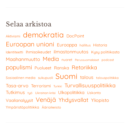
Selaa arkistoa
demokratia
DocPoint
Aktivismi
Euroopan unioni
Eurooppa
Historia
hallitus
ilmastonmuutos
Ihmisoikeudet
Kysy politiikasta
Identiteetti
Media
Maahanmuutto
nuoret
podcast
Perussuomalaiset
populismi
Retoriikka
Ranska
Puolueet
Suomi
talous
Sosiaalinen media
sukupuoli
talouspolitiikka
Turvallisuuspolitiikka
Tasa-arvo
Terrorismi
Turkki
Tutkimus
Ulkopolitiikka
Uskonto
työ
Ukrainan kriisi
Venäjä
Yhdysvallat
Yliopisto
Vaalianalyysit
Ympäristöpolitiikka
Äärioikeisto