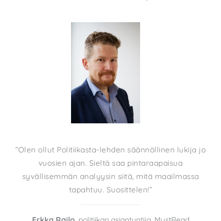
”Olen ollut Politiikasta-lehden säännöllinen lukija jo
vuosien ajan. Sieltä saa pintaraapaisua
syvällisemmän analyysin siitä, mitä maailmassa
tapahtuu. Suosittelen!”
Erkka Railo
, politiikan asiantuntija, MustRead