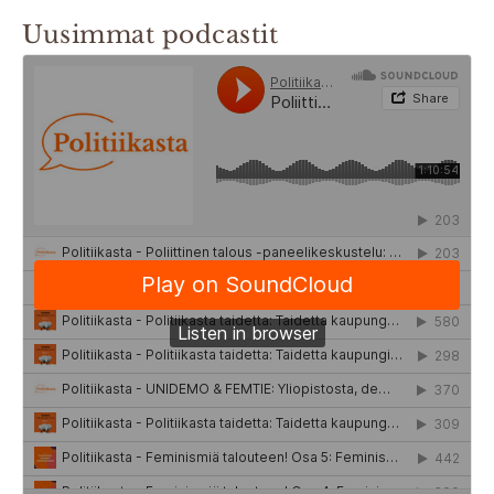
Uusimmat podcastit