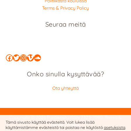
Politiikasta kouluissa
Terms & Privacy Policy
Seuraa meitä
Facebook
Twitter
Instagram
Vimeo
SoundCloud
Onko sinulla kysyttävää?
Ota yhteyttä
Copyright © 2026 Politiikasta
ISSN 2323-7090
:
Terms &
Tämä sivusto käyttää evästeitä. Voit lukea lisää
Privacy Policy
käyttämistämme evästeistä tai poistaa ne käytöstä
asetuksista
.