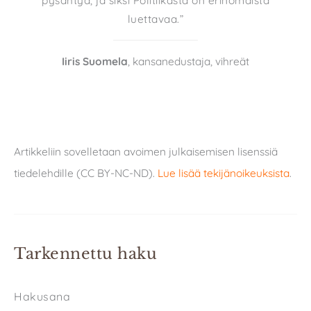
pysähtyä, ja siksi Politiikasta on erinomaista
luettavaa.”
Iiris Suomela
, kansanedustaja, vihreät
Artikkeliin sovelletaan avoimen julkaisemisen lisenssiä
tiedelehdille (CC BY-NC-ND).
Lue lisää tekijänoikeuksista
.
Tarkennettu haku
Hakusana