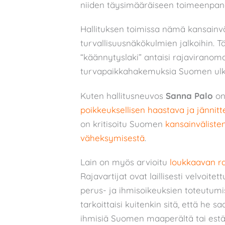
niiden täysimääräiseen toimeenpan
Hallituksen toimissa nämä kansainväl
turvallisuusnäkökulmien jalkoihin. Täl
“käännytyslaki” antaisi rajaviranom
turvapaikkahakemuksia Suomen ulko
Kuten hallitusneuvos
Sanna Palo
on
poikkeuksellisen haastava ja jännitt
on kritisoitu Suomen
kansainvälisten
väheksymisestä
.
Lain on myös arvioitu
loukkaavan ra
Rajavartijat ovat laillisesti velvoite
perus- ja ihmisoikeuksien toteutumis
tarkoittaisi kuitenkin sitä, että he s
ihmisiä Suomen maaperältä tai est