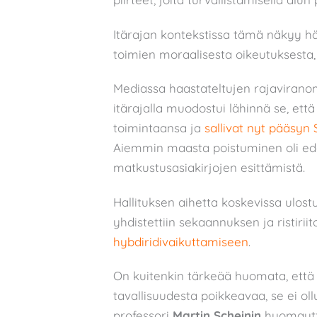
Itärajan kontekstissa tämä näkyy h
toimien moraalisesta oikeutuksesta
Mediassa haastateltujen rajavirano
itärajalla muodostui lähinnä se, et
toimintaansa ja
sallivat nyt pääsyn 
Aiemmin maasta poistuminen oli ede
matkustusasiakirjojen esittämistä.
Hallituksen aihetta koskevissa ulostu
yhdistettiin sekaannuksen ja ristiri
hybdiridivaikuttamiseen
.
On kuitenkin tärkeää huomata, että 
tavallisuudesta poikkeavaa, se ei ol
professori
Martin Scheinin
huomaut