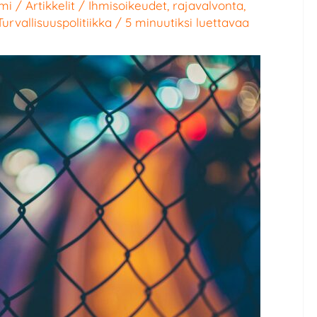
mi
/
Artikkelit
/
Ihmisoikeudet
,
rajavalvonta
,
Turvallisuuspolitiikka
/
5 minuutiksi luettavaa