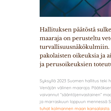
Hallituksen päätöstä sulk
maaraja on perusteltu vet
turvallisuusnäkökulmiin. 
pakolaisten oikeuksia ja 
ja perusoikeuksien toteut
Syksyllä 2023 Suomen hallitus teki 
Venäjän välinen maaraja. Päätöksen
vaivannut “sääntöjenvastainen” maah
ja marraskuun loppuun mennessä Su
tuhat kolmannen maan kansalaista
.