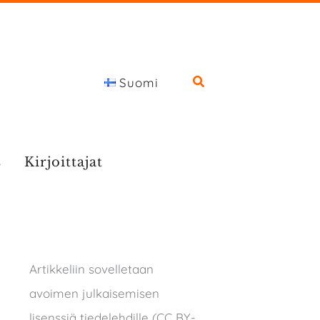
Suomi
s
Kirjoittajat
Artikkeliin sovelletaan
avoimen julkaisemisen
lisenssiä tiedelehdille (CC BY-