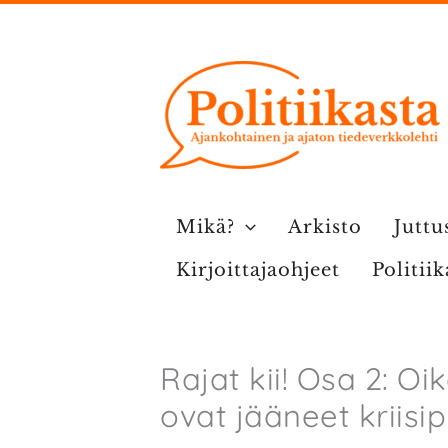
Siirry
sisältöön
Mikä?
Arkisto
Juttu
Kirjoittajaohjeet
Politii
Rajat kii! Osa 2: O
ovat jääneet kriisi