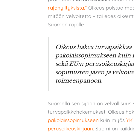
rajanylityksistä.”
Oikeus poistua maas
mitään velvoitetta – tai edes oikeut
Suomen rajalle.
Oikeus hakea turvapaikkaa o
pakolaissopimukseen kuin 
sekä EU:n perusoikeuskirja
sopimusten jäsen ja velvoit
toimeenpanoon.
Suomella sen sijaan on velvollisuus v
turvapaikkahakemukset. Oikeus hake
pakolaissopimukseen
kuin myös
YK:
perusoikeuskirjaan
. Suomi on kaikki