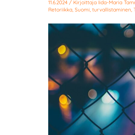
11.6.2024
/ Kirjoittaja
Iida-Maria Tam
Retoriikka
,
Suomi
,
turvallistaminen
,