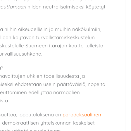
keuttamaan
niiden neutralisoimiseksi käytetyt
 niihin oikeudellisiin ja muihin näkökulmiin,
llaan käytävän turvallistamiskeskustelun
skustelulle Suomeen itärajan kautta tulleista
urvallisuusuhkana.
a?
havaittujen uhkien todellisuudesta ja
iseksi ehdotetaan usein päättäväisiä, nopeita
toteuttaminen edellyttää normaalien
sta.
uttaa, lopputuloksena on
paradoksaalinen
 ne demokraattisen yhteiskunnan keskeiset
 perin väitettiin suojeltavan.