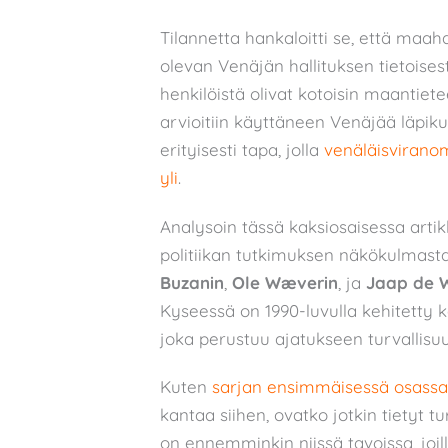
Tilannetta hankaloitti se, että maa
olevan Venäjän hallituksen tietoises
henkilöistä olivat kotoisin maantietee
arvioitiin käyttäneen Venäjää läpi
erityisesti tapa, jolla
venäläisviranom
yli
.
Analysoin tässä kaksiosaisessa artik
politiikan tutkimuksen näkökulmasta.
Buzanin
,
Ole Wæverin
, ja
Jaap de 
Kyseessä on 1990-luvulla kehitetty k
joka perustuu ajatukseen turvallisuu
Kuten
sarjan ensimmäisessä osassa
kantaa siihen, ovatko jotkin tietyt t
on ennemminkin niissä tavoissa, joil