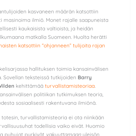
hantulijoiden kasvaneen määrän katsottiin
ti masinoima ilmiö. Monet rajalle saapuneista
llisesti kaukaisista valtioista, ja heidän
kulkumaana matkalla Suomeen. Huolta herätti
aisten katsottiin “ohjanneen” tulijoita rajan
kelisarjassa hallituksen toimia kansainvälisen
 Sovellan teksteissä tutkijoiden
Barry
Wilden
kehittämää
turvallistamisteoriaa
.
ansainvälisen politiikan tutkimuksen teoria,
desta sosiaalisesti rakentuvana ilmiönä.
totesin, turvallistamisteoria ei ota niinkään
urvallisuusuhat todellisia vaiko eivät. Huomio
la puhujat pyrkivät
vakuuttamaan
yleisön