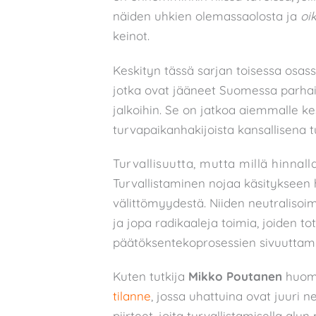
näiden uhkien olemassaolosta ja
oi
keinot.
Keskityn tässä sarjan toisessa osassa
jotka ovat jääneet Suomessa parhai
jalkoihin. Se on jatkoa aiemmalle ke
turvapaikanhakijoista kansallisena t
Turvallisuutta, mutta millä hinnall
Turvallistaminen nojaa käsitykseen 
välittömyydestä. Niiden neutralisoim
ja jopa radikaaleja toimia, joiden 
päätöksentekoprosessien sivuuttami
Kuten tutkija
Mikko Poutanen
huoma
tilanne
, jossa uhattuina ovat juuri
piirteet, joita turvallistamisella alun