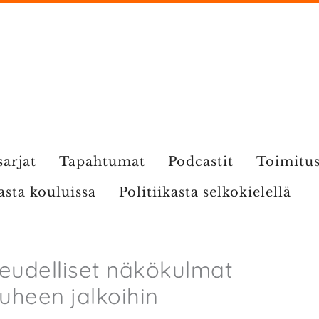
sarjat
Tapahtumat
Podcastit
Toimitu
kasta kouluissa
Politiikasta selkokielellä
ikeudelliset näkökulmat
puheen jalkoihin