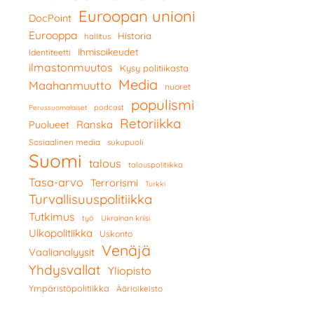
Euroopan unioni
DocPoint
Eurooppa
Historia
hallitus
Ihmisoikeudet
Identiteetti
ilmastonmuutos
Kysy politiikasta
Media
Maahanmuutto
nuoret
populismi
podcast
Perussuomalaiset
Retoriikka
Ranska
Puolueet
Sosiaalinen media
sukupuoli
Suomi
talous
talouspolitiikka
Tasa-arvo
Terrorismi
Turkki
Turvallisuuspolitiikka
Tutkimus
työ
Ukrainan kriisi
Ulkopolitiikka
Uskonto
Venäjä
Vaalianalyysit
Yhdysvallat
Yliopisto
Ympäristöpolitiikka
Äärioikeisto