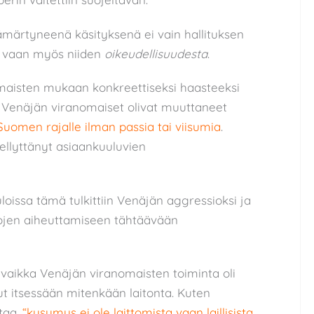
ämärtyneenä käsityksenä ei vain hallituksen
, vaan myös niiden
oikeudellisuudesta
.
maisten mukaan konkreettiseksi haasteeksi
tä Venäjän viranomaiset olivat muuttaneet
Suomen rajalle ilman passia tai viisumia
.
llyttänyt asiaankuuluvien
loissa tämä tulkittiin Venäjän aggressioksi ja
itojen aiheuttamiseen tähtäävään
vaikka Venäjän viranomaisten toiminta oli
lut itsessään mitenkään laitonta. Kuten
taa,
“kysymys ei ole laittomista vaan laillisista