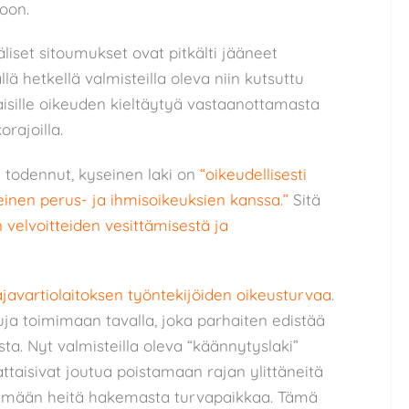
oon.
iset sitoumukset ovat pitkälti jääneet
lä hetkellä valmisteilla oleva niin kutsuttu
aisille oikeuden kieltäytyä vastaanottamasta
rajoilla.
 todennut, kyseinen laki on
“oikeudellisesti
einen perus- ja ihmisoikeuksien kanssa.”
Sitä
 velvoitteiden vesittämisestä ja
javartiolaitoksen työntekijöiden oikeusturvaa
.
ttuja toimimaan tavalla, joka parhaiten edistää
ta. Nyt valmisteilla oleva “käännytyslaki”
aattaisivat joutua poistamaan rajan ylittäneitä
ämään heitä hakemasta turvapaikkaa. Tämä