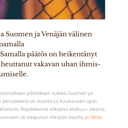
ea Suomen ja Venäjän välinen 
oamalla 
Samalla päätös on heikentänyt 
aiheuttanut vakavan uhan ihmis- 
umiselle.
historiallisen päätöksen sulkea Suomen ja
 perusteena oli aluetta jo kuukausien ajan
antulo. Rajaliikenne vilkastui elokuun aikana,
omeen oli saapunut itärajan kautta
jo lähes