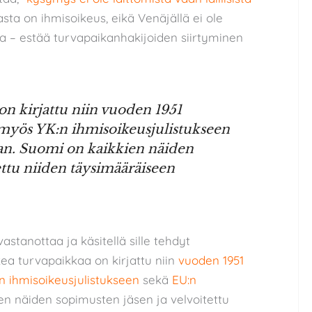
ta on ihmisoikeus, eikä Venäjällä ei ole
ta – estää turvapaikanhakijoiden siirtyminen
n kirjattu niin vuoden 1951
myös YK:n ihmisoikeusjulistukseen
an. Suomi on kaikkien näiden
ettu niiden täysimääräiseen
astanottaa ja käsitellä sille tehdyt
a turvapaikkaa on kirjattu niin
vuoden 1951
n ihmisoikeusjulistukseen
sekä
EU:n
en näiden sopimusten jäsen ja velvoitettu