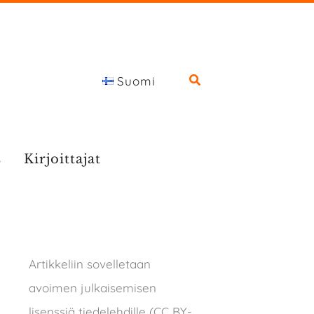
Suomi
s
Kirjoittajat
Artikkeliin sovelletaan
avoimen julkaisemisen
lisenssiä tiedelehdille (CC BY-