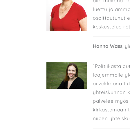
olla mukana poh
luettu ja ammat
osoittautunut 
keskustelua rat
Hanna Wass
, y
”Politiikasta 
laajemmalle yle
arvokkaana tu
yhteiskunnan k
palvelee myös 
kirkastamaan t
niiden yhteisku