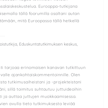
salaiskeskustelua. Eurooppa-tutkijana
aisemalla tällä foorumilla osaltani autan
ämään, mitä Euroopassa tällä hetkellä
ikoistutkija, Eduskuntatutkimuksen keskus,
ehti tarjoaa erinomaisen kanavan tutkittuun
uvalle ajankohtaiskommentoinnille. Olen
ista tutkimusaiheistani ja -projekteistani
äni, sillä toimitus suhtautuu juttuideoihin
ti ja auttaa juttujen muokkaamisessa.
vien avulla tieto tutkimuksesta leviää