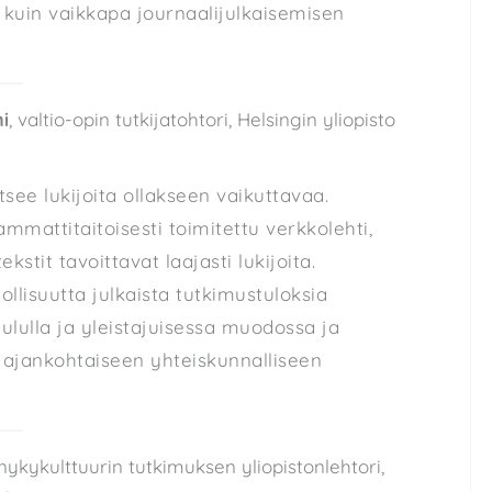
uin vaikkapa journaalijulkaisemisen
i
, valtio-opin tutkijatohtori, Helsingin yliopisto
tsee lukijoita ollakseen vaikuttavaa.
 ammattitaitoisesti toimitettu verkkolehti,
tekstit tavoittavat laajasti lukijoita.
lisuutta julkaista tutkimustuloksia
ululla ja yleistajuisessa muodossa ja
n ajankohtaiseen yhteiskunnalliseen
 nykykulttuurin tutkimuksen yliopistonlehtori,