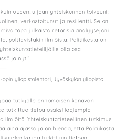
n kuin uuden, uljaan yhteiskunnan toiveuni:
olinen, verkostoitunut ja resilientti. Se on
oimiva tapa julkaista retorisia analyysejani
sta, polttavistakin ilmiöistä. Politiikasta on
hteiskuntatieteilijöille olla osa
ssä ja nyt.”
io-opin yliopistolehtori, Jyväskylän yliopisto
arjoaa tutkijalle erinomaisen kanavan
tta tutkittua tietoa osaksi laajempia
ia ilmiöitä. Yhteiskuntatieteellinen tutkimus
ää aina ajassa ja on hienoa, että Politiikasta
lisuuden käydä tutkittuun tietoon