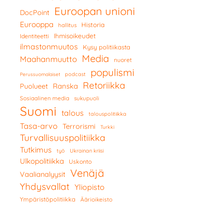
Euroopan unioni
DocPoint
Eurooppa
Historia
hallitus
Ihmisoikeudet
Identiteetti
ilmastonmuutos
Kysy politiikasta
Media
Maahanmuutto
nuoret
populismi
podcast
Perussuomalaiset
Retoriikka
Ranska
Puolueet
Sosiaalinen media
sukupuoli
Suomi
talous
talouspolitiikka
Tasa-arvo
Terrorismi
Turkki
Turvallisuuspolitiikka
Tutkimus
työ
Ukrainan kriisi
Ulkopolitiikka
Uskonto
Venäjä
Vaalianalyysit
Yhdysvallat
Yliopisto
Ympäristöpolitiikka
Äärioikeisto