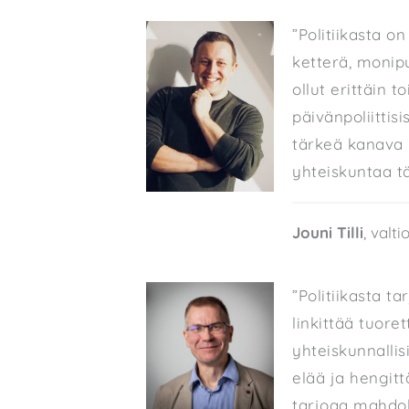
”Politiikasta o
ketterä, monipu
ollut erittäin t
päivänpoliittisi
tärkeä kanava y
yhteiskuntaa tä
Jouni Tilli
, valt
”Politiikasta t
linkittää tuore
yhteiskunnallis
elää ja hengitt
tarjoaa mahdol