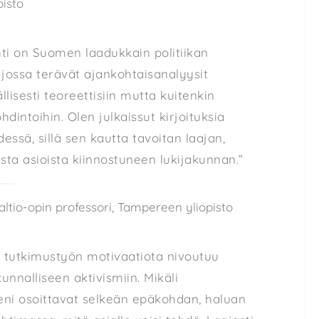
pisto
ehti on Suomen laadukkain politiikan
 jossa terävät ajankohtaisanalyysit
llisesti teoreettisiin mutta kuitenkin
ohdintoihin. Olen julkaissut kirjoituksia
dessä, sillä sen kautta tavoitan laajan,
ista asioista kiinnostuneen lukijakunnan.”
valtio-opin professori, Tampereen yliopisto
 tutkimustyön motivaatiota nivoutuu
kunnalliseen aktivismiin. Mikäli
eni osoittavat selkeän epäkohdan, haluan