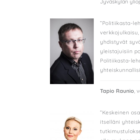
Jyväskylän ylio
”Politiikasta-l
verkkojulkaisu,
yhdistyvät syvä
yleistajuisiin p
Politiikasta-leh
yhteiskunnallis
Tapio Raunio
, 
”Keskeinen osa
itselläni yhteis
tutkimustuloks