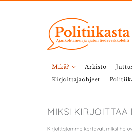
Siirry
sisältöön
Mikä?
Arkisto
Juttu
Kirjoittajaohjeet
Politii
MIKSI KIRJOITTAA 
Kirjoittajamme kertovat, miksi he ovat