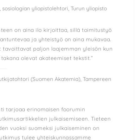
, sosiologian yliopistolehtori, Turun yliopisto
hteen on aina ilo kirjoittaa, sillä toimitustyö
iantuntevaa ja yhteistyö on aina mukavaa.
ut tavoittavat paljon laajemman yleisön kun
akana olevat akateemiset tekstit.”
tutkijatohtori (Suomen Akatemia), Tampereen
ehti tarjoaa erinomaisen foorumin
tutkimusartikkelien julkaisemiseen. Tieteen
den vuoksi suomeksi julkaiseminen on
 tutkimus tulee yhteiskunnassamme