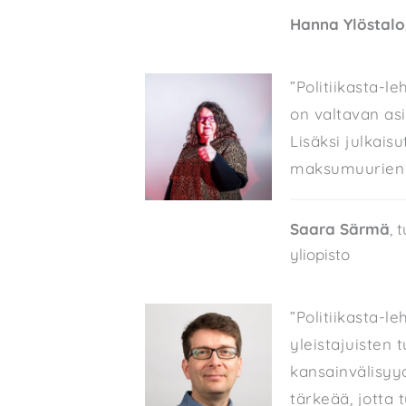
Hanna Ylöstalo
”Politiikasta-le
on valtavan as
Lisäksi julkais
maksumuurien t
Saara Särmä
, 
yliopisto
”Politiikasta-l
yleistajuisten 
kansainvälisyy
tärkeää, jotta