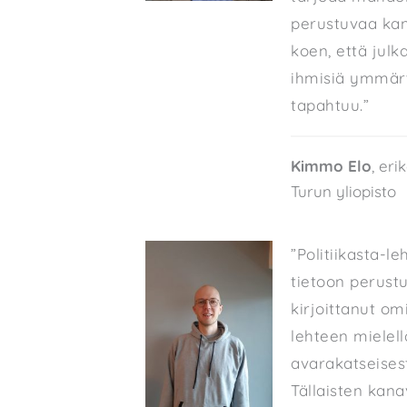
perustuvaa kan
koen, että julk
ihmisiä ymmärt
tapahtuu.”
Kimmo Elo
, er
Turun yliopisto
”Politiikasta-l
tietoon perust
kirjoittanut om
lehteen mielell
avarakatseises
Tällaisten kana