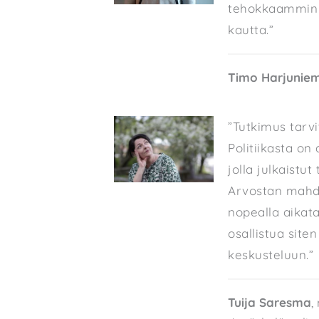
tehokkaammin k
kautta.”
Timo Harjuniem
”Tutkimus tarvi
Politiikasta on
jolla julkaistut 
Arvostan mahdol
nopealla aikata
osallistua site
keskusteluun.”
Tuija Saresma
,