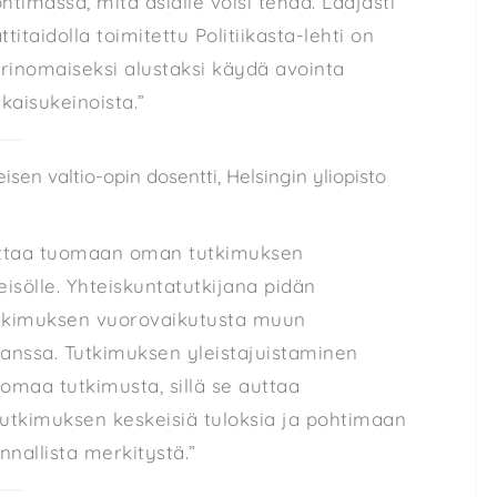
timassa, mitä asialle voisi tehdä. Laajasti
titaidolla toimitettu Politiikasta-lehti on
erinomaiseksi alustaksi käydä avointa
kaisukeinoista.”
leisen valtio-opin dosentti, Helsingin yliopisto
auttaa tuomaan oman tutkimuksen
isölle. Yhteiskuntatutkijana pidän
tkimuksen vuorovaikutusta muun
anssa. Tutkimuksen yleistajuistaminen
omaa tutkimusta, sillä se auttaa
utkimuksen keskeisiä tuloksia ja pohtimaan
nnallista merkitystä.”