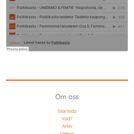
Om oss
Startsida
Vad?
Arkiv
Videon