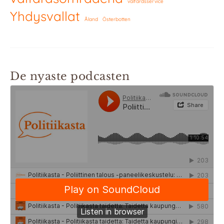
välfärdsservice
Yhdysvallat
Åland
Österbotten
De nyaste podcasten