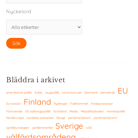
Nyckelord
Bläddra i arkivet
EU
amerikansk politik
Arktis
asylpolitik
coronaviruset
Danmark
demokrati
Finland
Eurovision
flyktingar
Folkhemmet
fredsprocesser
Förtroende
förvaltningspolitik
Grönland
Media
Melodifestivalen
minnespolitik
Nordeuropa
nordiska samarbet
Norge
parlamentarism
parlamentarismi
Sverige
språkkunskaper
språkminoritet
USA
välfärdsområdena