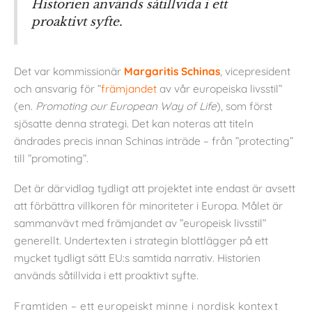
Historien används såtillvida i ett
proaktivt syfte.
Det var kommissionär
Margaritis Schinas
, vicepresident
och ansvarig för ”
främjandet
av vår europeiska livsstil”
(en.
Promoting our European Way of Life
), som först
sjösatte denna strategi. Det kan noteras att titeln
ändrades precis innan Schinas inträde – från ”protecting”
till ”promoting”.
Det är därvidlag tydligt att projektet inte endast är avsett
att förbättra villkoren för minoriteter i Europa. Målet är
sammanvävt med främjandet av ”europeisk livsstil”
generellt. Undertexten i strategin blottlägger på ett
mycket tydligt sätt EU:s samtida narrativ. Historien
används såtillvida i ett proaktivt syfte.
Framtiden – ett europeiskt minne i nordisk kontext