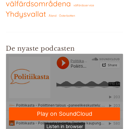
välfärdsområdena
välfärdsservice
Yhdysvallat
Åland
Österbotten
De nyaste podcasten