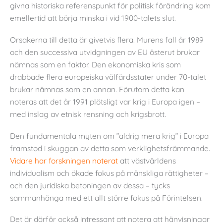
givna historiska referenspunkt för politisk förändring kom
emellertid att börja minska i vid 1900-talets slut.
Orsakerna till detta är givetvis flera. Murens fall år 1989
och den successiva utvidgningen av EU österut brukar
nämnas som en faktor. Den ekonomiska kris som
drabbade flera europeiska välfärdsstater under 70-talet
brukar nämnas som en annan. Förutom detta kan
noteras att det år 1991 plötsligt var krig i Europa igen –
med inslag av etnisk rensning och krigsbrott.
Den fundamentala myten om ”aldrig mera krig” i Europa
framstod i skuggan av detta som verklighetsfrämmande.
Vidare har forskningen noterat
att västvärldens
individualism och ökade fokus på mänskliga rättigheter –
och den juridiska betoningen av dessa – tycks
sammanhänga med ett allt större fokus på Förintelsen.
Det är därför också intressant att notera att hänvisningar