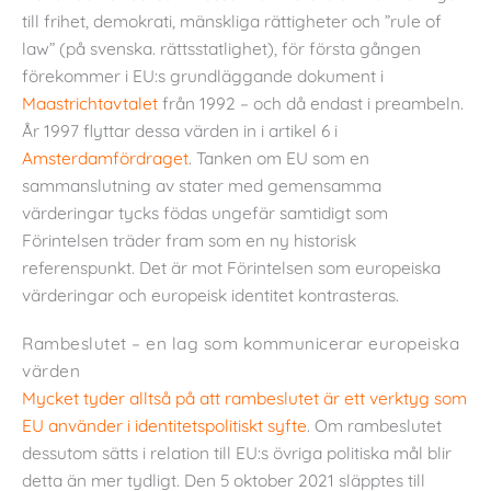
till frihet, demokrati, mänskliga rättigheter och ”rule of
law” (på svenska. rättsstatlighet), för första gången
förekommer i EU:s grundläggande dokument i
Maastrichtavtalet
från 1992 – och då endast i preambeln.
År 1997 flyttar dessa värden in i artikel 6 i
Amsterdamfördraget
. Tanken om EU som en
sammanslutning av stater med gemensamma
värderingar tycks födas ungefär samtidigt som
Förintelsen träder fram som en ny historisk
referenspunkt. Det är mot Förintelsen som europeiska
värderingar och europeisk identitet kontrasteras.
Rambeslutet – en lag som kommunicerar europeiska
värden
Mycket tyder alltså på att rambeslutet är ett verktyg som
EU använder i identitetspolitiskt syfte
. Om rambeslutet
dessutom sätts i relation till EU:s övriga politiska mål blir
detta än mer tydligt. Den 5 oktober 2021 släpptes till