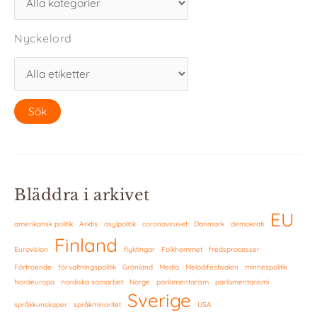
Nyckelord
Bläddra i arkivet
EU
amerikansk politik
Arktis
asylpolitik
coronaviruset
Danmark
demokrati
Finland
Eurovision
flyktingar
Folkhemmet
fredsprocesser
Förtroende
förvaltningspolitik
Grönland
Media
Melodifestivalen
minnespolitik
Nordeuropa
nordiska samarbet
Norge
parlamentarism
parlamentarismi
Sverige
språkkunskaper
språkminoritet
USA