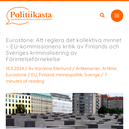
Hoppa
till
innehåll
Eurostorie: Att reglera det kollektiva minnet
– EU-kommissionens kritik av Finlands och
Sveriges kriminalisering av
Förintelseförnekelse
16.5.2024
/ Av
Karolina Stenlund
/
Artikelserier
,
Artiklar
,
Eurostorie
/
EU
,
Finland
,
minnespolitik
,
Sverige
/
7
minutes of reading