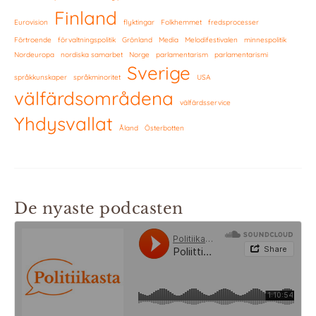
Finland
Eurovision
flyktingar
Folkhemmet
fredsprocesser
Förtroende
förvaltningspolitik
Grönland
Media
Melodifestivalen
minnespolitik
Nordeuropa
nordiska samarbet
Norge
parlamentarism
parlamentarismi
Sverige
språkkunskaper
språkminoritet
USA
välfärdsområdena
välfärdsservice
Yhdysvallat
Åland
Österbotten
De nyaste podcasten