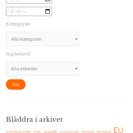
Kategorier
Nyckelord
Bläddra i arkivet
EU
amerikansk politik
Arktis
asylpolitik
coronaviruset
Danmark
demokrati