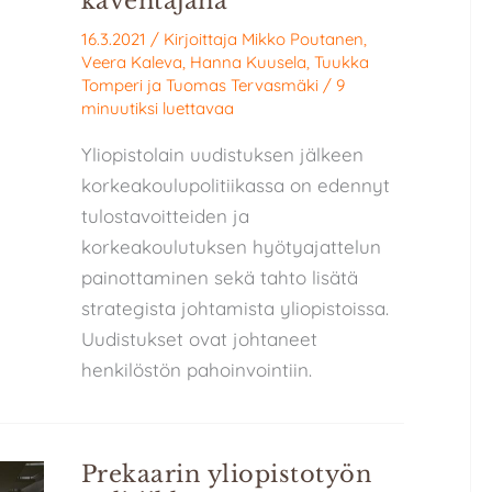
kaventajana
16.3.2021
/ Kirjoittaja
Mikko Poutanen
,
Veera Kaleva
,
Hanna Kuusela
,
Tuukka
Tomperi
ja
Tuomas Tervasmäki
/
9
minuutiksi luettavaa
Yliopistolain uudistuksen jälkeen
korkeakoulupolitiikassa on edennyt
tulostavoitteiden ja
korkeakoulutuksen hyötyajattelun
painottaminen sekä tahto lisätä
strategista johtamista yliopistoissa.
Uudistukset ovat johtaneet
henkilöstön pahoinvointiin.
Prekaarin yliopistotyön