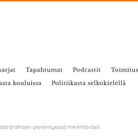
sarjat
Tapahtumat
Podcastit
Toimitu
kasta kouluissa
Politiikasta selkokielellä
määrärahojen pienentyessä merkittävästi.