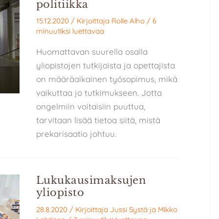
politiikka
15.12.2020
/ Kirjoittaja
Rolle Alho
/
6
minuutiksi luettavaa
Huomattavan suurella osalla
yliopistojen tutkijoista ja opettajista
on määräaikainen työsopimus, mikä
vaikuttaa jo tutkimukseen. Jotta
ongelmiin voitaisiin puuttua,
tarvitaan lisää tietoa siitä, mistä
prekarisaatio johtuu.
Lukukausimaksujen
yliopisto
28.8.2020
/ Kirjoittaja
Jussi Systä
ja
Mikko