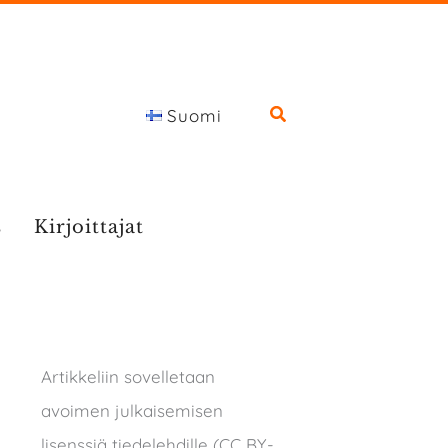
Suomi
s
Kirjoittajat
Artikkeliin sovelletaan
avoimen julkaisemisen
lisenssiä tiedelehdille (CC BY-