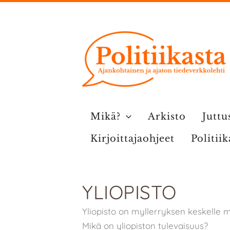
Siirry
sisältöön
Mikä?
Arkisto
Juttu
Kirjoittajaohjeet
Politii
YLIOPISTO
Yliopisto on myllerryksen keskelle 
Mikä on yliopiston tulevaisuus?