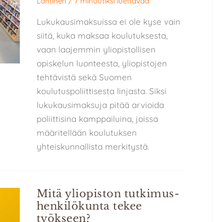
Lahtinen
/
7 minuutiksi luettavaa
Lukukausimaksuissa ei ole kyse vain
siitä, kuka maksaa koulutuksesta,
vaan laajemmin yliopistollisen
opiskelun luonteesta, yliopistojen
tehtävistä sekä Suomen
koulutuspoliittisesta linjasta. Siksi
lukukausimaksuja pitää arvioida
poliittisina kamppailuina, joissa
määritellään koulutuksen
yhteiskunnallista merkitystä.
Mitä yliopiston tutkimus­
henkilökunta tekee
työkseen?