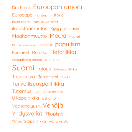
Euroopan unioni
DocPoint
Eurooppa
Historia
hallitus
Ihmisoikeudet
Identiteetti
ilmastonmuutos
Kysy politiikasta
Media
Maahanmuutto
nuoret
populismi
podcast
Perussuomalaiset
Retoriikka
Ranska
Puolueet
Sosiaalinen media
sukupuoli
Suomi
talous
talouspolitiikka
Tasa-arvo
Terrorismi
Turkki
Turvallisuuspolitiikka
Tutkimus
työ
Ukrainan kriisi
Ulkopolitiikka
Uskonto
Venäjä
Vaalianalyysit
Yhdysvallat
Yliopisto
Ympäristöpolitiikka
Äärioikeisto