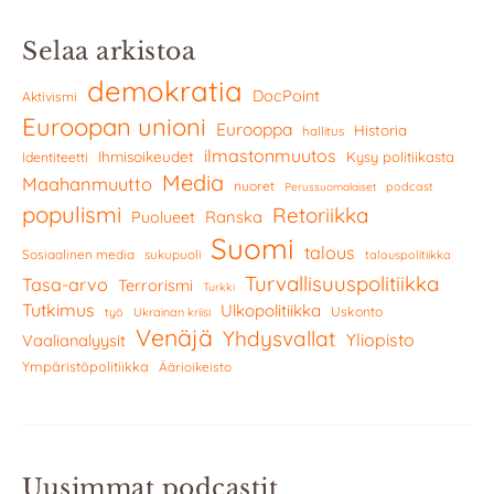
Selaa arkistoa
demokratia
DocPoint
Aktivismi
Euroopan unioni
Eurooppa
Historia
hallitus
ilmastonmuutos
Ihmisoikeudet
Kysy politiikasta
Identiteetti
Media
Maahanmuutto
nuoret
podcast
Perussuomalaiset
populismi
Retoriikka
Ranska
Puolueet
Suomi
talous
Sosiaalinen media
sukupuoli
talouspolitiikka
Turvallisuuspolitiikka
Tasa-arvo
Terrorismi
Turkki
Tutkimus
Ulkopolitiikka
Uskonto
työ
Ukrainan kriisi
Venäjä
Yhdysvallat
Yliopisto
Vaalianalyysit
Ympäristöpolitiikka
Äärioikeisto
Uusimmat podcastit