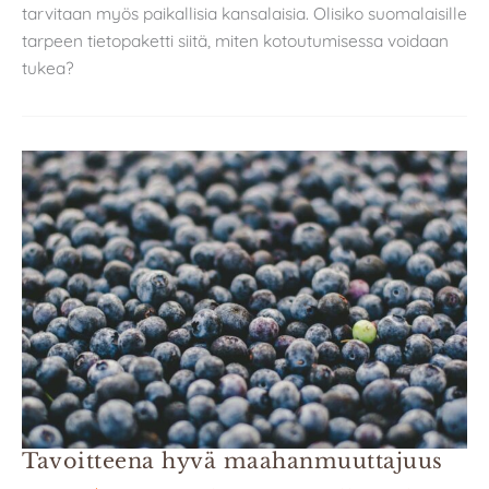
tarvitaan myös paikallisia kansalaisia. Olisiko suomalaisille
tarpeen tietopaketti siitä, miten kotoutumisessa voidaan
tukea?
Tavoitteena hyvä maahanmuuttajuus