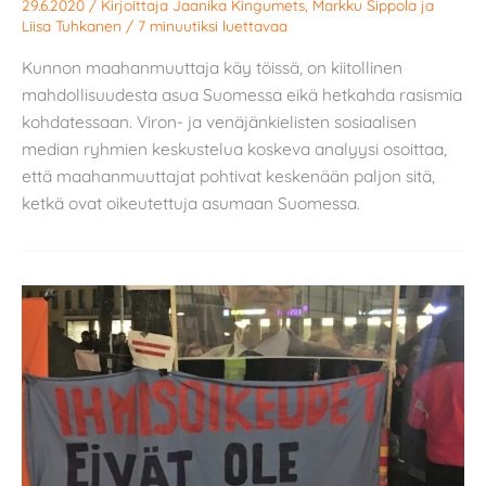
29.6.2020
/ Kirjoittaja
Jaanika Kingumets
,
Markku Sippola
ja
Liisa Tuhkanen
/
7 minuutiksi luettavaa
Kunnon maahanmuuttaja käy töissä, on kiitollinen
mahdollisuudesta asua Suomessa eikä hetkahda rasismia
kohdatessaan. Viron- ja venäjänkielisten sosiaalisen
median ryhmien keskustelua koskeva analyysi osoittaa,
että maahanmuuttajat pohtivat keskenään paljon sitä,
ketkä ovat oikeutettuja asumaan Suomessa.