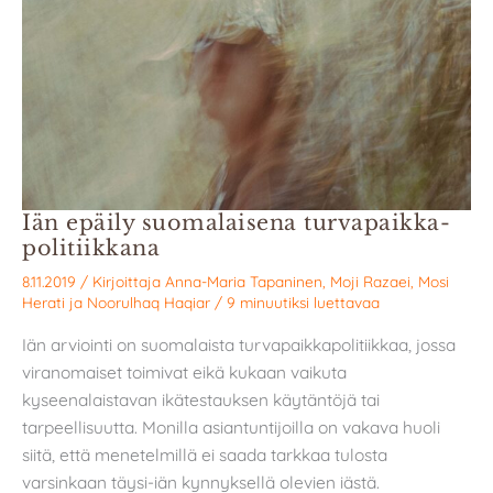
Iän epäily suomalaisena turvapaikka­
politiikkana
8.11.2019
/ Kirjoittaja
Anna-Maria Tapaninen
,
Moji Razaei
,
Mosi
Herati
ja
Noorulhaq Haqiar
/
9 minuutiksi luettavaa
Iän arviointi on suomalaista turvapaikkapolitiikkaa, jossa
viranomaiset toimivat eikä kukaan vaikuta
kyseenalaistavan ikätestauksen käytäntöjä tai
tarpeellisuutta. Monilla asiantuntijoilla on vakava huoli
siitä, että menetelmillä ei saada tarkkaa tulosta
varsinkaan täysi-iän kynnyksellä olevien iästä.