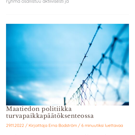
ryhmä osallistuu aktiivisesti ja
Maatiedon politiikka
turvapaikkapäätöksenteossa
29.11.2022
/ Kirjoittaja
Erna Bodström
/
6 minuutiksi luettavaa