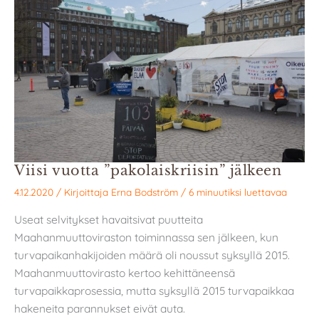
Viisi vuotta ”pakolaiskriisin” jälkeen
4.12.2020
/ Kirjoittaja
Erna Bodström
/
6 minuutiksi luettavaa
Useat selvitykset havaitsivat puutteita
Maahanmuuttoviraston toiminnassa sen jälkeen, kun
turvapaikanhakijoiden määrä oli noussut syksyllä 2015.
Maahanmuuttovirasto kertoo kehittäneensä
turvapaikkaprosessia, mutta syksyllä 2015 turvapaikkaa
hakeneita parannukset eivät auta.