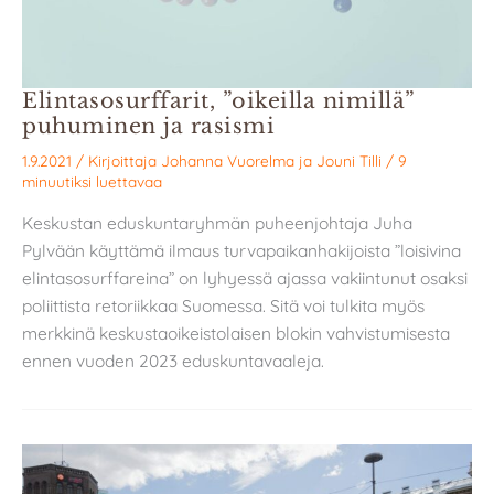
Elintasosurffarit, ”oikeilla nimillä”
puhuminen ja rasismi
1.9.2021
/ Kirjoittaja
Johanna Vuorelma
ja
Jouni Tilli
/
9
minuutiksi luettavaa
Keskustan eduskuntaryhmän puheenjohtaja Juha
Pylvään käyttämä ilmaus turvapaikanhakijoista ”loisivina
elintasosurffareina” on lyhyessä ajassa vakiintunut osaksi
poliittista retoriikkaa Suomessa. Sitä voi tulkita myös
merkkinä keskustaoikeistolaisen blokin vahvistumisesta
ennen vuoden 2023 eduskuntavaaleja.