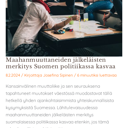
Maahanmuuttaneiden jälkeläisten
merkitys Suomen politiikassa kasvaa
8.2.2024
/ Kirjoittaja
Josefina Sipinen
/
6 minuutiksi luettavaa
Kansainvälinen muuttoliike ja sen seurauksena
tapahtuneet muutokset väestössä muodostavat tällä
hetkellä yhden ajankohtaisimmista yhteiskunnallisista
kysymyksistä Suomessa. Lähitulevaisuudessa
maahanmuuttaneiden jälkeläisten merkitys
suomalaisessa politiikassa kasvaa etenkin, jos tämä