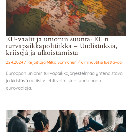
EU-vaalit ja unionin suunta: EU:n
turvapaikka­­politiikka – Uudistuksia,
kriisejä ja ulkoistamista
22.4.2024
/ Kirjoittaja
Milka Sormunen
/
6 minuutiksi luettavaa
Euroopan unionin turvapaikkajärjestelmää yhtenäistävä
ja kiristävä uudistus ehti valmistua juuri ennen
eurovaaleja.