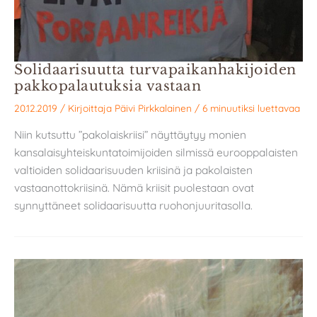
Solidaarisuutta turvapaikan­hakijoiden
pakko­palautuksia vastaan
20.12.2019
/ Kirjoittaja
Päivi Pirkkalainen
/
6 minuutiksi luettavaa
Niin kutsuttu ”pakolaiskriisi” näyttäytyy monien
kansalaisyhteiskuntatoimijoiden silmissä eurooppalaisten
valtioiden solidaarisuuden kriisinä ja pakolaisten
vastaanottokriisinä. Nämä kriisit puolestaan ovat
synnyttäneet solidaarisuutta ruohonjuuritasolla.