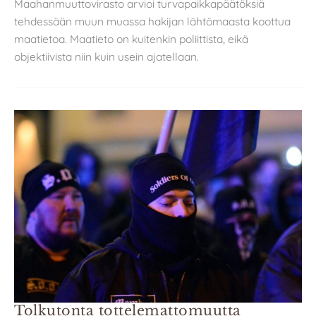
Maahanmuuttovirasto arvioi turvapaikkapäätöksiä
tehdessään muun muassa hakijan lähtömaasta koottua
maatietoa. Maatieto on kuitenkin poliittista, eikä
objektiivista niin kuin usein ajatellaan.
Tolkutonta tottelemattomuutta