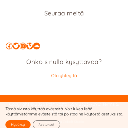
Seuraa meitä
Facebook
Twitter
Instagram
Vimeo
SoundCloud
Onko sinulla kysyttävää?
Ota yhteyttä
Copyright © 2026 Politiikasta
ISSN 2323-7090
:
Terms &
Tämä sivusto käyttää evästeitä. Voit lukea lisää
Privacy Policy
käyttämistämme evästeistä tai poistaa ne käytöstä
asetuksista
.
Website by Cobalt Studio
Hyväksy
Asetukset