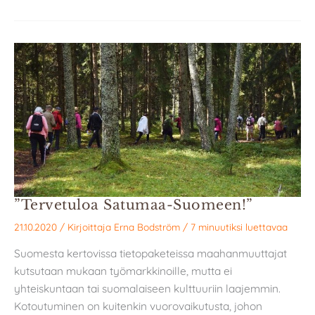
”Tervetuloa Satumaa-Suomeen!”
21.10.2020
/ Kirjoittaja
Erna Bodström
/
7 minuutiksi luettavaa
Suomesta kertovissa tietopaketeissa maahanmuuttajat
kutsutaan mukaan työmarkkinoille, mutta ei
yhteiskuntaan tai suomalaiseen kulttuuriin laajemmin.
Kotoutuminen on kuitenkin vuorovaikutusta, johon