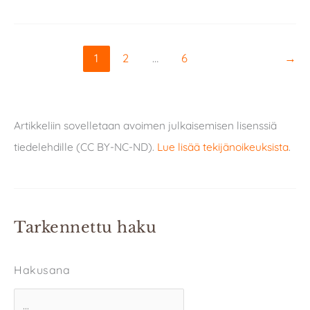
1
2
…
6
→
Artikkeliin sovelletaan avoimen julkaisemisen lisenssiä
tiedelehdille (CC BY-NC-ND).
Lue lisää tekijänoikeuksista
.
Tarkennettu haku
Hakusana