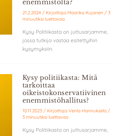
enemmistöltä?
21.2.2024
/ Kirjoittaja
Maarika Kujanen
/
3
minuutiksi luettavaa
Kysy Politiikasta on juttusarjamme,
jossa tutkija vastaa esitettyihin
kysymyksiin.
Kysy politiikasta: Mitä
tarkoittaa
oikeistokonservatiivinen
enemmistöhallitus?
10.11.2023
/ Kirjoittaja
Venla Hannuksela
/
3 minuutiksi luettavaa
Kysy Politiikasta on juttusarjamme,