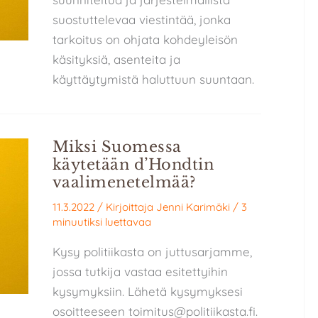
suostuttelevaa viestintää, jonka
tarkoitus on ohjata kohdeyleisön
käsityksiä, asenteita ja
käyttäytymistä haluttuun suuntaan.
Miksi Suomessa
käytetään d’Hondtin
vaalimenetelmää?
11.3.2022
/ Kirjoittaja
Jenni Karimäki
/
3
minuutiksi luettavaa
Kysy politiikasta on juttusarjamme,
jossa tutkija vastaa esitettyihin
kysymyksiin. Lähetä kysymyksesi
osoitteeseen toimitus@politiikasta.fi.