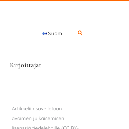
Suomi
s
Kirjoittajat
Artikkeliin sovelletaan
avoimen julkaisemisen
lisenssiä tiedelehdille (CC BY-