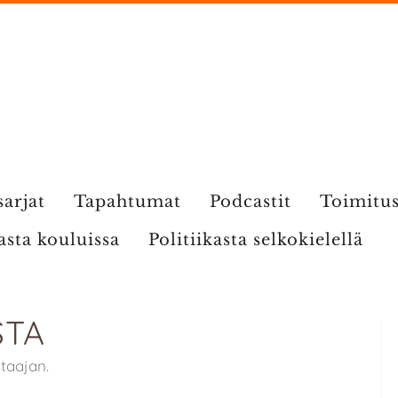
sarjat
Tapahtumat
Podcastit
Toimitu
kasta kouluissa
Politiikasta selkokielellä
STA
taajan.