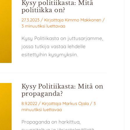
Kysy politiikasta: Mitä
politiikka on?
27.3.2023
/ Kirjoittaja
Kimmo Makkonen
/
3 minuutiksi luettavaa
Kysy Politiikasta on juttusarjamme,
jossa tutkija vastaa lehdelle
esitettyihin kysymyksiin.
Kysy Politiikasta: Mitä on
propaganda?
8.9.2022
/ Kirjoittaja
Markus Ojala
/
3
minuutiksi luettavaa
Propaganda on harkittua,
suunniteltua ja järjestelmällistä