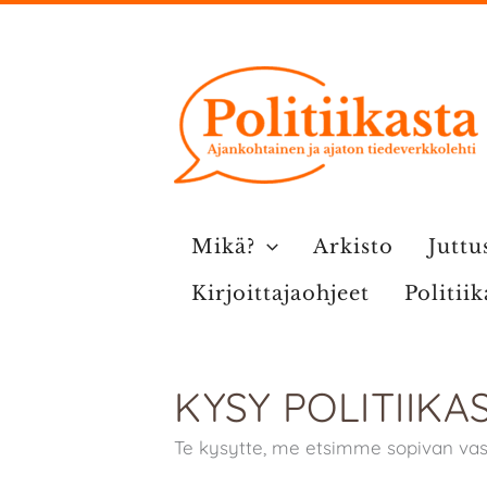
Siirry
sisältöön
Mikä?
Arkisto
Juttu
Kirjoittajaohjeet
Politii
KYSY POLITIIKA
Te kysytte, me etsimme sopivan vas