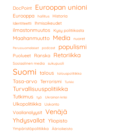
Euroopan unioni
DocPoint
Eurooppa
Historia
hallitus
Ihmisoikeudet
Identiteetti
ilmastonmuutos
Kysy politiikasta
Media
Maahanmuutto
nuoret
populismi
podcast
Perussuomalaiset
Retoriikka
Ranska
Puolueet
Sosiaalinen media
sukupuoli
Suomi
talous
talouspolitiikka
Tasa-arvo
Terrorismi
Turkki
Turvallisuuspolitiikka
Tutkimus
työ
Ukrainan kriisi
Ulkopolitiikka
Uskonto
Venäjä
Vaalianalyysit
Yhdysvallat
Yliopisto
Ympäristöpolitiikka
Äärioikeisto