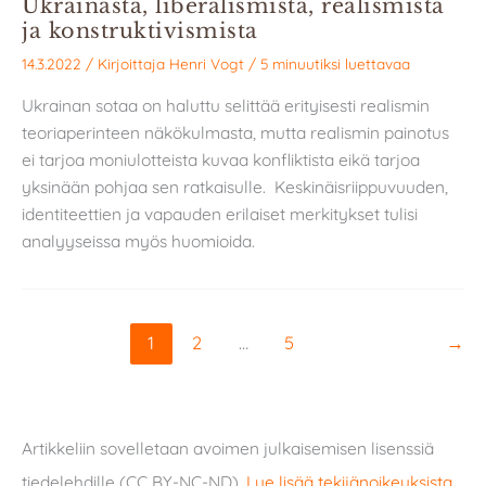
Ukrainasta, liberalismista, realismista
ja konstruktivismista
14.3.2022
/ Kirjoittaja
Henri Vogt
/
5 minuutiksi luettavaa
Ukrainan sotaa on haluttu selittää erityisesti realismin
teoriaperinteen näkökulmasta, mutta realismin painotus
ei tarjoa moniulotteista kuvaa konfliktista eikä tarjoa
yksinään pohjaa sen ratkaisulle. Keskinäisriippuvuuden,
identiteettien ja vapauden erilaiset merkitykset tulisi
analyyseissa myös huomioida.
1
2
…
5
→
Artikkeliin sovelletaan avoimen julkaisemisen lisenssiä
tiedelehdille (CC BY-NC-ND).
Lue lisää tekijänoikeuksista
.