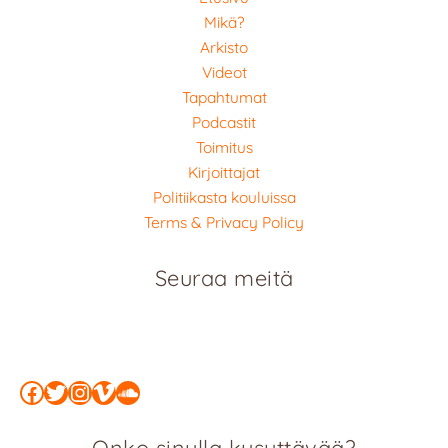
Mikä?
Arkisto
Videot
Tapahtumat
Podcastit
Toimitus
Kirjoittajat
Politiikasta kouluissa
Terms & Privacy Policy
Seuraa meitä
Facebook
Twitter
Instagram
Vimeo
SoundCloud
Onko sinulla kysyttävää?