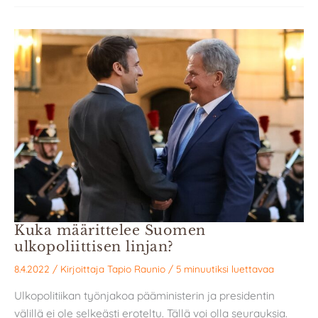
Kuka määrittelee Suomen
ulkopoliittisen linjan?
8.4.2022
/ Kirjoittaja
Tapio Raunio
/
5 minuutiksi luettavaa
Ulkopolitiikan työnjakoa pääministerin ja presidentin
välillä ei ole selkeästi eroteltu. Tällä voi olla seurauksia.