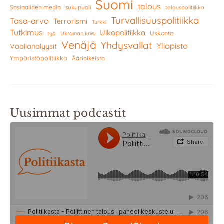
Suomi
talous
Sosiaalinen media
sukupuoli
talouspolitiikka
Turvallisuuspolitiikka
Tasa-arvo
Terrorismi
Turkki
Tutkimus
Ulkopolitiikka
Uskonto
työ
Ukrainan kriisi
Venäjä
Yhdysvallat
Yliopisto
Vaalianalyysit
Ympäristöpolitiikka
Äärioikeisto
Uusimmat podcastit